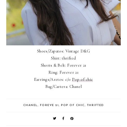
Shoes/Zapatos: Vintage D&G
Shirt: thrifted
Shorts & Belt: Forever 21
Ring: Forever 21
Earrings/Aretes: c/o
Pop of chic
Bag/Cartera: Chanel
CHANEL
,
FOREVE 21
,
POP OF CHIC
,
THRIFTED