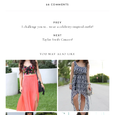
28 COMMENTS
PREV
I challenge you to.. wear a celebrity-inspired outfit!
NEXT
Taylor Swift Concert!
YOU MAY ALSO LIKE
Fiore & Lovely Pepa x
Posh Party in florals!
Krack