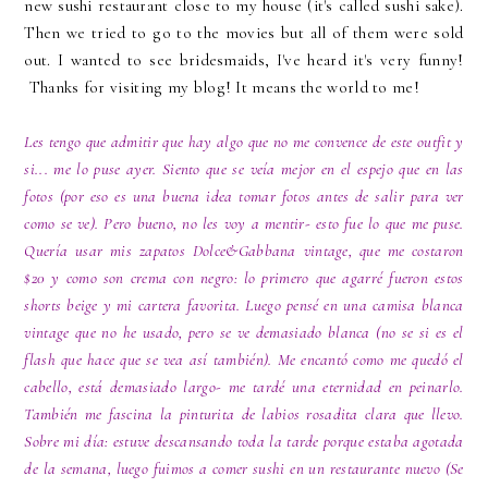
new sushi restaurant close to my house (it's called sushi sake).
Then we tried to go to the movies but all of them were sold
out. I wanted to see bridesmaids, I've heard it's very funny!
Thanks for visiting my blog! It means the world to me!
Les tengo que admitir que hay algo que no me convence de este outfit y
si... me lo puse ayer. Siento que se veía mejor en el espejo que en las
fotos (por eso es una buena idea tomar fotos antes de salir para ver
como se ve). Pero bueno, no les voy a mentir- esto fue lo que me puse.
Quería usar mis zapatos Dolce&Gabbana vintage, que me costaron
$20 y como son crema con negro: lo primero que agarré fueron estos
shorts beige y mi cartera favorita. Luego pensé en una camisa blanca
vintage que no he usado, pero se ve demasiado blanca (no se si es el
flash que hace que se vea así también). Me encantó como me quedó el
cabello, está demasiado largo- me tardé una eternidad en peinarlo.
También me fascina la pinturita de labios rosadita clara que llevo.
Sobre mi día: estuve descansando toda la tarde porque estaba agotada
de la semana, luego fuimos a comer sushi en un restaurante nuevo (Se