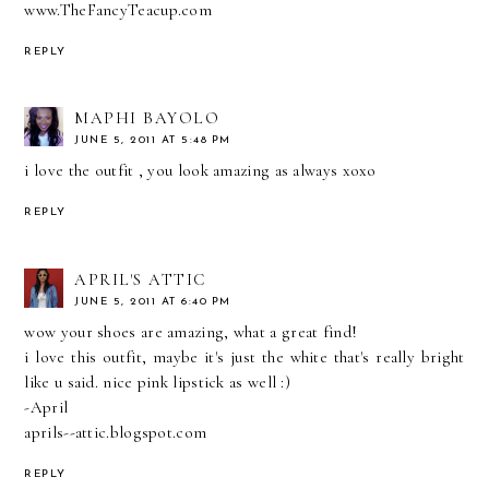
www.TheFancyTeacup.com
REPLY
MAPHI BAYOLO
JUNE 5, 2011 AT 5:48 PM
i love the outfit , you look amazing as always xoxo
REPLY
APRIL'S ATTIC
JUNE 5, 2011 AT 6:40 PM
wow your shoes are amazing, what a great find!
i love this outfit, maybe it's just the white that's really bright
like u said. nice pink lipstick as well :)
-April
aprils--attic.blogspot.com
REPLY