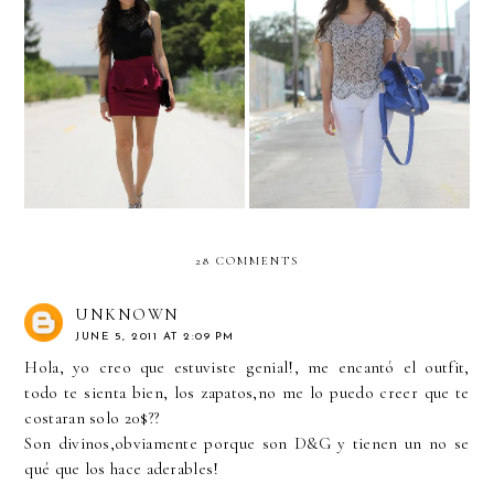
Fashion Bloggers Do It
Everyday
Better- What I wore
28 COMMENTS
UNKNOWN
JUNE 5, 2011 AT 2:09 PM
Hola, yo creo que estuviste genial!, me encantó el outfit,
todo te sienta bien, los zapatos,no me lo puedo creer que te
costaran solo 20$??
Son divinos,obviamente porque son D&G y tienen un no se
qué que los hace aderables!