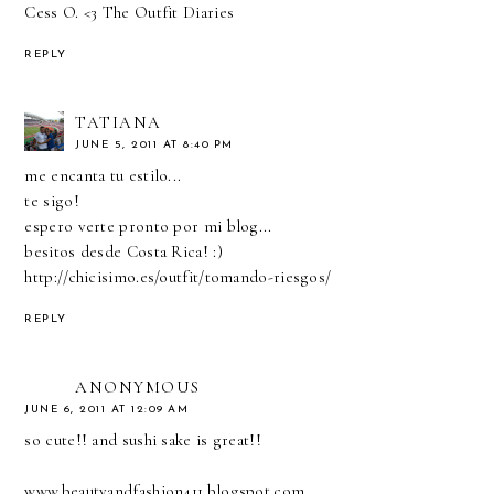
Cess O. <3
The Outfit Diaries
REPLY
TATIANA
JUNE 5, 2011 AT 8:40 PM
me encanta tu estilo...
te sigo!
espero verte pronto por mi blog...
besitos desde Costa Rica! :)
http://chicisimo.es/outfit/tomando-riesgos/
REPLY
ANONYMOUS
JUNE 6, 2011 AT 12:09 AM
so cute!! and sushi sake is great!!
www.beautyandfashion411.blogspot.com