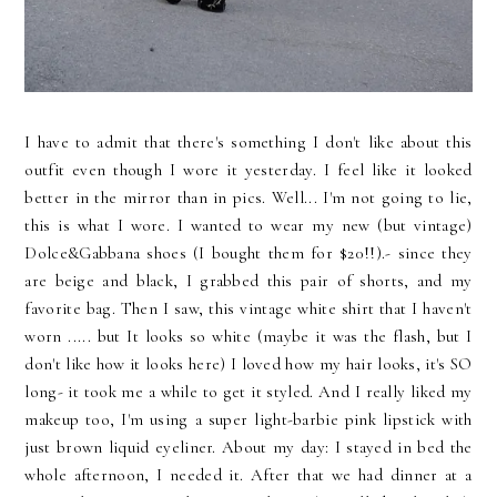
I have to admit that there's something I don't like about this
outfit even though I wore it yesterday. I feel like it looked
better in the mirror than in pics. Well... I'm not going to lie,
this is what I wore. I wanted to wear my new (but vintage)
Dolce&Gabbana shoes (I bought them for $20!!).- since they
are beige and black, I grabbed this pair of shorts, and my
favorite bag. Then I saw, this vintage white shirt that I haven't
worn ..... but It looks so white (maybe it was the flash, but I
don't like how it looks here) I loved how my hair looks, it's SO
long- it took me a while to get it styled. And I really liked my
makeup too, I'm using a super light-barbie pink lipstick with
just brown liquid eyeliner. About my day: I stayed in bed the
whole afternoon, I needed it. After that we had dinner at a