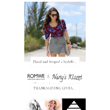
Floral and Stripes! + StyleMint GIVEAWAY!
THANKSGIVING GIVEAWAY!