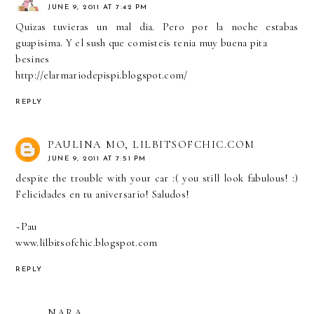
JUNE 9, 2011 AT 7:42 PM
Quizas tuvieras un mal dia. Pero por la noche estabas
guapisima. Y el sush que comisteis tenia muy buena pita
besines
http://elarmariodepispi.blogspot.com/
REPLY
PAULINA MO, LILBITSOFCHIC.COM
JUNE 9, 2011 AT 7:51 PM
despite the trouble with your car :( you still look fabulous! :)
Felicidades en tu aniversario! Saludos!
~Pau
www.lilbitsofchic.blogspot.com
REPLY
NARA