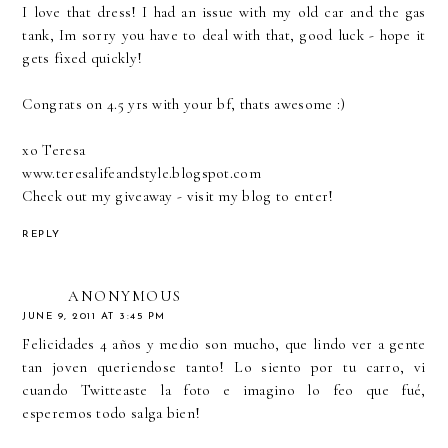
I love that dress! I had an issue with my old car and the gas
tank, Im sorry you have to deal with that, good luck - hope it
gets fixed quickly!
Congrats on 4.5 yrs with your bf, thats awesome :)
xo Teresa
www.teresalifeandstyle.blogspot.com
Check out my giveaway - visit my blog to enter!
REPLY
ANONYMOUS
JUNE 9, 2011 AT 3:45 PM
Felicidades 4 años y medio son mucho, que lindo ver a gente
tan joven queriendose tanto! Lo siento por tu carro, vi
cuando Twitteaste la foto e imagino lo feo que fué,
esperemos todo salga bien!