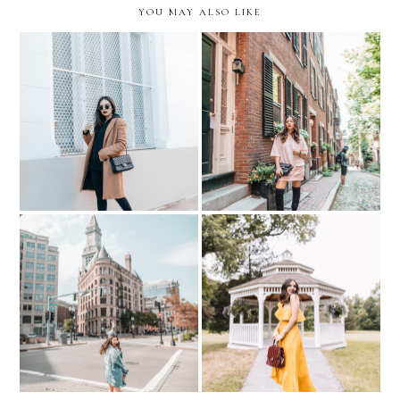
YOU MAY ALSO LIKE
10 WAYS TO
Exploring Boston. Acorn
#BECOMFYDENT THIS
Street
FALL/WINTER
Exploring Boston.
Almost-FALL wedding in
Aquarium + North End
mustard and burgundy