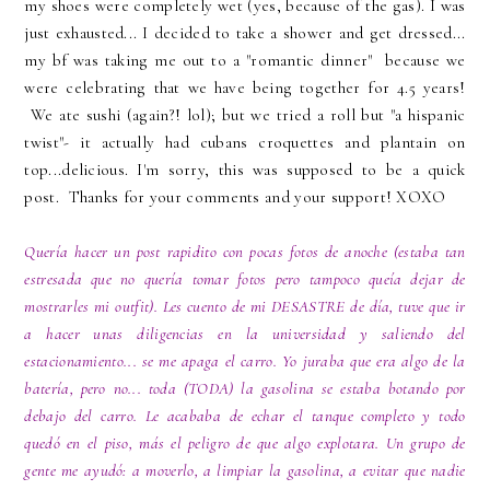
my shoes were completely wet (yes, because of the gas). I was
just exhausted... I decided to take a shower and get dressed...
my bf was taking me out to a "romantic dinner" because we
were celebrating that we have being together for 4.5 years!
We ate sushi (again?! lol); but we tried a roll but "a hispanic
twist"- it actually had cubans croquettes and plantain on
top...delicious. I'm sorry, this was supposed to be a quick
post. Thanks for your comments and your support! XOXO
Quería hacer un post rapidito con pocas fotos de anoche (estaba tan
estresada que no quería tomar fotos pero tampoco queía dejar de
mostrarles mi outfit). Les cuento de mi DESASTRE de día, tuve que ir
a hacer unas diligencias en la universidad y saliendo del
estacionamiento... se me apaga el carro. Yo juraba que era algo de la
batería, pero no... toda (TODA) la gasolina se estaba botando por
debajo del carro. Le acababa de echar el tanque completo y todo
quedó en el piso, más el peligro de que algo explotara. Un grupo de
gente me ayudó: a moverlo, a limpiar la gasolina, a evitar que nadie