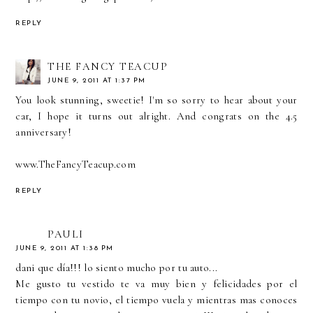
REPLY
THE FANCY TEACUP
JUNE 9, 2011 AT 1:37 PM
You look stunning, sweetie! I'm so sorry to hear about your
car, I hope it turns out alright. And congrats on the 4.5
anniversary!
www.TheFancyTeacup.com
REPLY
PAULI
JUNE 9, 2011 AT 1:38 PM
dani que día!!! lo siento mucho por tu auto...
Me gusto tu vestido te va muy bien y felicidades por el
tiempo con tu novio, el tiempo vuela y mientras mas conoces