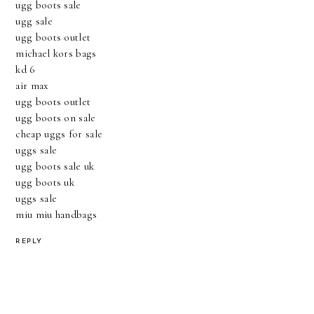
ugg boots sale
ugg sale
ugg boots outlet
michael kors bags
kd 6
air max
ugg boots outlet
ugg boots on sale
cheap uggs for sale
uggs sale
ugg boots sale uk
ugg boots uk
uggs sale
miu miu handbags
REPLY