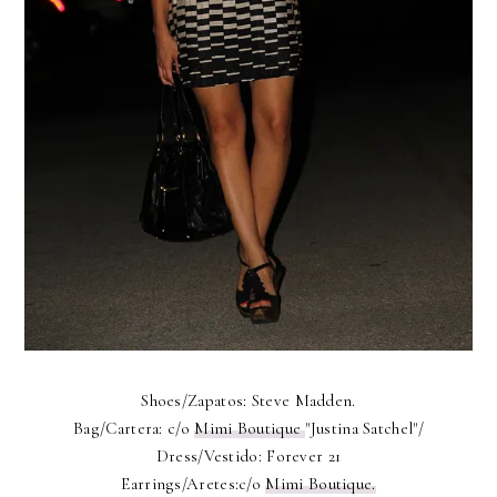
Shoes/Zapatos: Steve Madden.
Bag/Cartera: c/o
Mimi Boutique
"Justina Satchel"/
Dress/Vestido: Forever 21
Earrings/Aretes:c/o
Mimi Boutique.