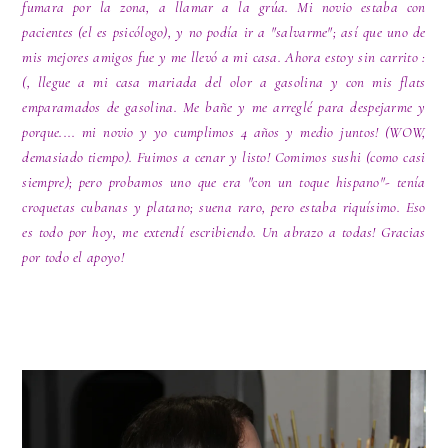
fumara por la zona, a llamar a la grúa. Mi novio estaba con
pacientes (el es psicólogo), y no podía ir a "salvarme"; así que uno de
mis mejores amigos fue y me llevó a mi casa. Ahora estoy sin carrito :
(, llegue a mi casa mariada del olor a gasolina y con mis flats
emparamados de gasolina. Me bañe y me arreglé para despejarme y
porque.... mi novio y yo cumplimos 4 años y medio juntos! (WOW,
demasiado tiempo). Fuimos a cenar y listo! Comimos sushi (como casi
siempre); pero probamos uno que era "con un toque hispano"- tenía
croquetas cubanas y platano; suena raro, pero estaba riquísimo. Eso
es todo por hoy, me extendí escribiendo. Un abrazo a todas! Gracias
por todo el apoyo!