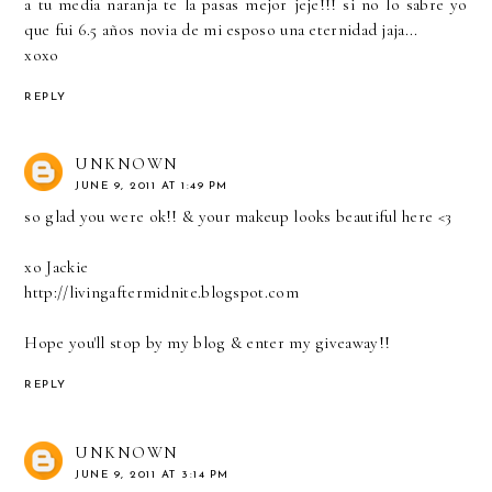
a tu media naranja te la pasas mejor jeje!!! si no lo sabre yo
que fui 6.5 años novia de mi esposo una eternidad jaja...
xoxo
REPLY
UNKNOWN
JUNE 9, 2011 AT 1:49 PM
so glad you were ok!! & your makeup looks beautiful here <3
xo Jackie
http://livingaftermidnite.blogspot.com
Hope you'll stop by my blog & enter my giveaway!!
REPLY
UNKNOWN
JUNE 9, 2011 AT 3:14 PM