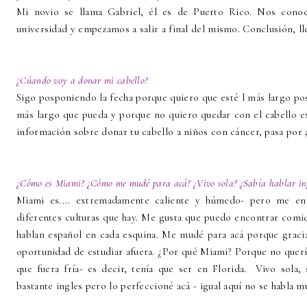
Mi novio se llama Gabriel, él es de Puerto Rico. Nos cono
universidad y empezamos a salir a final del mismo. Conclusión, l
¿Cúando voy a donar mi cabello?
Sigo posponiendo la fecha porque quiero que esté l más largo pos
más largo que pueda y porque no quiero quedar con el cabello e
información sobre donar tu cabello a niños con cáncer, pasa por
¿Cómo es Miami? ¿Cómo me mudé para acá? ¿Vivo sola? ¿Sabía hablar in
Miami es.... extremadamente caliente y húmedo- pero me enc
diferentes culturas que hay. Me gusta que puedo encontrar comi
hablan español en cada esquina. Me mudé para acá porque gracia
oportunidad de estudiar afuera. ¿Por qué Miami? Porque no quer
que fuera fría- es decir, tenía que ser en Florida. Vivo sola,
bastante ingles pero lo perfeccioné acá - igual aquí no se habla 