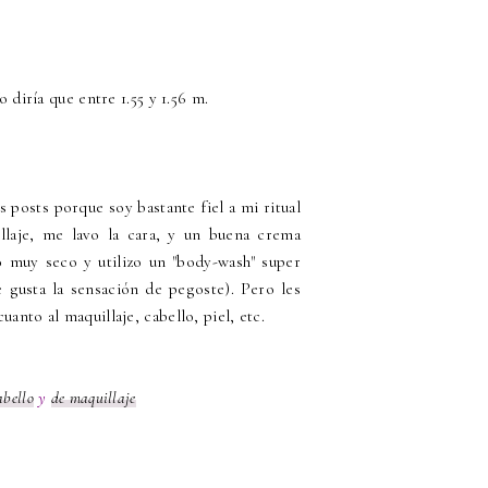
o diría que entre 1.55 y 1.56 m.
posts porque soy bastante fiel a mi ritual
llaje, me lavo la cara, y un buena crema
o muy seco y utilizo un "body-wash" super
 gusta la sensación de pegoste). Pero les
anto al maquillaje, cabello, piel, etc.
abello
y
de maquillaje