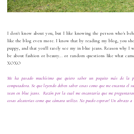
I don't know about you, but I like knowing the person who's beh
like the blog even more. I know that by reading my blog, you sho
puppy, and that you'll rarely see my in blue jeans. Reason why I 
be about fashion or beauty... or random questions like what came
XOXO
Me ha pasado muchísimo que quiero saber un poquito más de la pe
computadora. Se que leyendo deben saber cosas como que me encanta el sus
vean en blue jeans. Razón por la cual me encantaría que me preguntaran 
cosas aleatorias como que cámara utilizo. No puedo esperar! Un abrazo a 