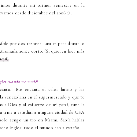
cimos durante mi primer semestre en la
levamos desde diciembre del 2006 :) .
ible por dos razones- una es para donar lo
xtremadamente corto. (Si quieren leer más
aquí)
.
gles cuando me mudé?
anta. Me encanta el calor latino y las
da venezolana en el supermercado y que te
s a Dios y al esfuerzo de mi papá, tuve la
ía irme a estudiar a ninguna ciudad de USA
 solo tengo un tío en Miami. Sabía hablar
mucho ingles; todo el mundo habla español.