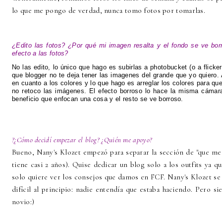
lo que me pongo de verdad, nunca tomo fotos por tomarlas.
¿Edito las fotos? ¿Por qué mi imagen resalta y el fondo se ve bor
efecto a las fotos?
No las edito, lo único que hago es subirlas a photobucket (o a flicke
que blogger no te deja tener las imagenes del grande que yo quiero. A
en cuanto a los colores y lo que hago es arreglar los colores para qu
no retoco las imágenes. El efecto borroso lo hace la misma cámar
beneficio que enfocan una cosa y el resto se ve borroso.
?¿Cómo decidí empezar el blog? ¿Quién me apoyo?
Bueno, Nany's Klozet empezó para separar la sección de "que me 
tiene casi 2 años). Quise dedicar un blog solo a los outfits ya 
solo quiere ver los consejos que damos en FCF. Nany's Klozet se
difícil al principio: nadie entendía que estaba haciendo. Pero 
novio:)