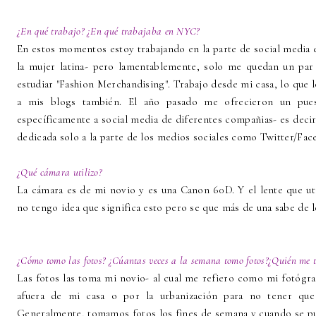
¿En qué trabajo? ¿En qué trabajaba en NYC?
En estos momentos estoy trabajando en la parte de social media
la mujer latina- pero lamentablemente, solo me quedan un pa
estudiar "Fashion Merchandising". Trabajo desde mi casa, lo qu
a mis blogs también. El año pasado me ofrecieron un pu
específicamente a social media de diferentes compañias- es deci
dedicada solo a la parte de los medios sociales como Twitter/Fa
¿Qué cámara utilizo?
La cámara es de mi novio y es una Canon 60D. Y el lente que ut
no tengo idea que significa esto pero se que más de una sabe de l
¿Cómo tomo las fotos? ¿Cúantas veces a la semana tomo fotos?
¿Quién me t
Las fotos las toma mi novio- al cual me refiero como mi fotógr
afuera de mi casa o por la urbanización para no tener que
Generalmente, tomamos fotos los fines de semana y cuando se pu