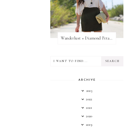
Wanderlust + Diamond Petal Giveaway
ARCHIVE
2023
2022
2021
2020
2019