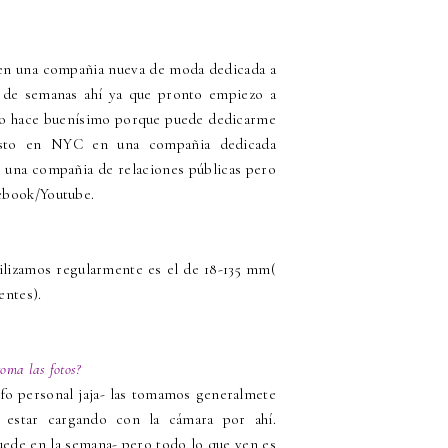
 en una compañia nueva de moda dedicada a
r de semanas ahí ya que pronto empiezo a
e lo hace buenísimo porque puede dedicarme
esto en NYC en una compañia dedicada
r una compañia de relaciones públicas pero
cebook/Youtube.
ilizamos regularmente es el de 18-135 mm(
entes).
oma las fotos?
afo personal jaja- las tomamos generalmete
 estar cargando con la cámara por ahí.
ede en la semana- pero todo lo que ven es