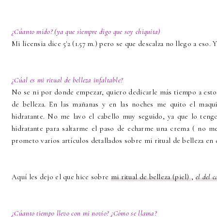
¿Cúanto mido? (ya que siempre digo que soy chiquita)
Mi licensia dice 5'2 (1.57 m.) pero se que descalza no llego a eso. Y
¿Cúal es mi ritual de belleza infaltable?
No se ni por donde empezar, quiero dedicarle más tiempo a estos 
de belleza. En las mañanas y en las noches me quito el maqui
hidratante. No me lavo el cabello muy seguido, ya que lo teng
hidratante para saltarme el paso de echarme una crema ( no me
prometo varios artículos detallados sobre mi ritual de belleza en cu
Aquí les dejo el que hice sobre
mi ritual de belleza (piel)
,
el del c
¿Cúanto tiempo llevo con mi novio? ¿Cómo se llama?