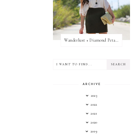
Wanderlust + Diamond Petal Giveaway
ARCHIVE
2023
2022
2021
2020
2019