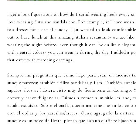
I get a lot of questions on how do I stand wearing heels every sin
love wearing flats and sandals too. For example, if I have worn 
too dressy for a casual sunday. I jut wanted to look comfortab
out to have lunch at this amazing italian restaurant- we ate lik
wearing the night before- even though it can look a little elegant 
with neutral colors- you can wear it during the day. I added a p
that came with matching earrings.
Siempre me preguntan que como hago para estar en tacones to
aunque parezca: también utilizo sandalias y flats. También consi
zapatos altos se hubiera visto muy de fiesta para un domingo. 
comer y hacer diligencias. Fuimos a comer a un sitio italiano,
estaba exquisito. Sobre el outfit, quería mantenerme en los colo
con el collar y los zarcillos/aretes. Quise agregarle la cartera
aunque es un poco de fiesta, pienso que con un outfit relajado y ne