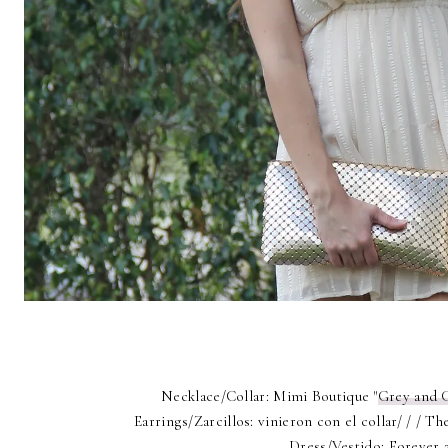
Necklace/Collar: Mimi Boutique "
Grey and G
Earrings/Zarcillos: vinieron con el collar/ / / T
Dress/Vestido: Forever 2