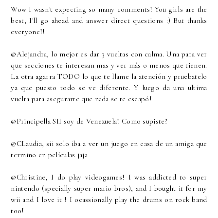
Wow I wasn't expecting so many comments! You girls are the
best, I'll go ahead and answer direct questions :) But thanks
everyone!!
@Alejandra, lo mejor es dar 3 vueltas con calma. Una para ver
que secciones te interesan mas y ver más o menos que tienen.
La otra agarra TODO lo que te llame la atención y pruebatelo
ya que puesto todo se ve diferente. Y luego da una ultima
vuelta para asegurarte que nada se te escapó!
@Principella SII soy de Venezuela! Como supiste?
@CLaudia, sii solo iba a ver un juego en casa de un amiga que
termino en películas jaja
@Christine, I do play videogames! I was addicted to super
nintendo (specially super mario bros), and I bought it for my
wii and I love it ! I ocassionally play the drums on rock band
too!