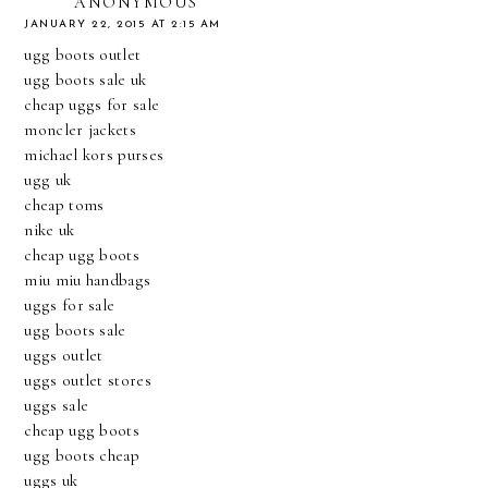
ANONYMOUS
JANUARY 22, 2015 AT 2:15 AM
ugg boots outlet
ugg boots sale uk
cheap uggs for sale
moncler jackets
michael kors purses
ugg uk
cheap toms
nike uk
cheap ugg boots
miu miu handbags
uggs for sale
ugg boots sale
uggs outlet
uggs outlet stores
uggs sale
cheap ugg boots
ugg boots cheap
uggs uk