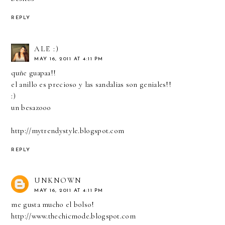
REPLY
ALE :)
MAY 16, 2011 AT 4:11 PM
quñe guapaa!!
el anillo es precioso y las sandalias son geniales!!
:)
un besazooo
http://mytrendystyle.blogspot.com
REPLY
UNKNOWN
MAY 16, 2011 AT 4:11 PM
me gusta mucho el bolso!
http://www.thechicmode.blogspot.com