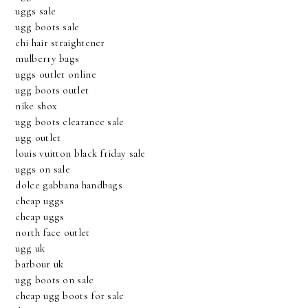
uggs sale
ugg boots sale
chi hair straightener
mulberry bags
uggs outlet online
ugg boots outlet
nike shox
ugg boots clearance sale
ugg outlet
louis vuitton black friday sale
uggs on sale
dolce gabbana handbags
cheap uggs
cheap uggs
north face outlet
ugg uk
barbour uk
ugg boots on sale
cheap ugg boots for sale