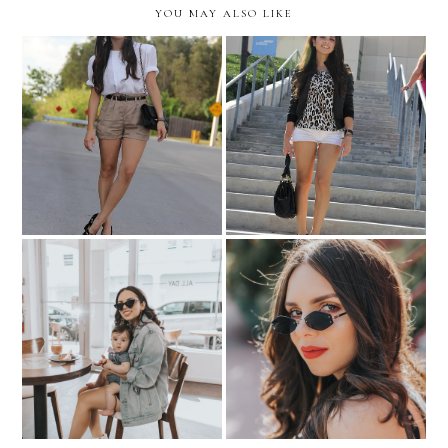
YOU MAY ALSO LIKE
Vintage D&G shoes!
Taylor Swift Concert!
My Little Coffee Date-
THE TINY SUNGLASSES
ALL DAY Miami
TREND