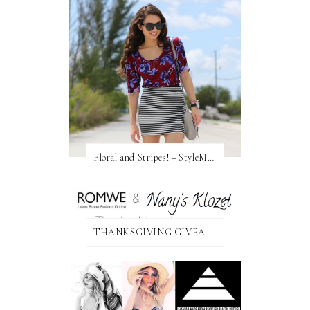
Floral and Stripes! + StyleMint GIVEAWAY!
THANKSGIVING GIVEAWAY!