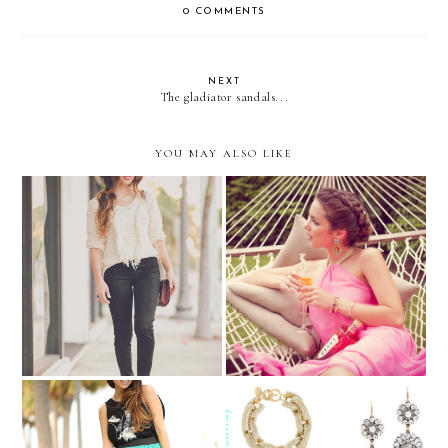
0 COMMENTS
NEXT
The gladiator sandals...
YOU MAY ALSO LIKE
H&M 50 states of
Miami Swim Week with
FASHION!!
Pavan....
Casual aquamarine... &