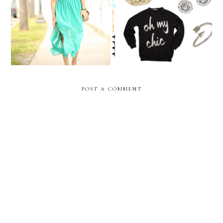
WIN 6 Shore Road
ILY COUTURE $500
TICKETS FOR SWIM
Summer Giveaway
WEEK!!
POST A COMMENT