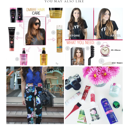
YOU MAY ALSO LIKE
BEAUTY SUNDAY:
BEAUTY SUNDAY:
Ombré hair- the VIDEO
Ombré Hair Care...
tutorial...
Beauty Review: My top 5
Belleza L'Oreal Dinner!
P&G Products