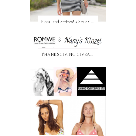
Floral and Stripes! + StyleMint GIVEAWAY!
THANKSGIVING GIVEAWAY!