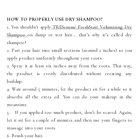
HOW TO PROPERLY USE DRY SHAMPOO?
1. You shouldn’t apply
TRESemmé FreshStart Volumizing Dry
Shampoo
on damp or wet hair…. that’s why it’s called dry
shampoo!
2. Part your hair into small sections (around 2 inches) so you
apply product uniformly throughout your roots
3. Spray it at least six inches away from the roots. That way,
the product is evenly distributed without creating any
buildup.
4. Wait around 5 minutes; let the product sit for a while so it
absorbs all the extra oil. You can do your makeup in the
meantime.
5.
If you applied too much product, don’t be scared: Again,
let it sit for a couple of minutes and then use your fingers to
massage into your roots
6. Brush your hair.