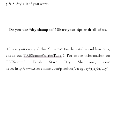
7 & 8. Style it if you want.
Do you use “dry shampoo”? Share your tips with all of us.
I hope you enjoyed this “how to” For hairstyles and hair tips,
check out
TRESemmé’s YouTube
). For more information on
TRESemmé Fresh Start Dry Shampoos, visit
here:
http://www.tresemme.com/product/category/332761/dry
!