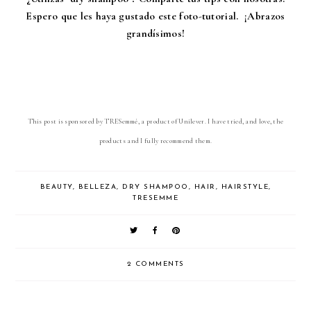
Espero que les haya gustado este foto-tutorial. ¡Abrazos
grandísimos!
This post is sponsored by TRESemmé, a product of Unilever. I have tried, and love, the
products and I fully recommend them.
BEAUTY
,
BELLEZA
,
DRY SHAMPOO
,
HAIR
,
HAIRSTYLE
,
TRESEMME
2 COMMENTS