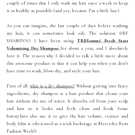
couple of times that I only wash my hair once a week to keep
it as healthy as possible (and yes, because I’m a little lazy).
As you can imagine, the last couple of days before washing
my hair, it can sometimes look oily. The solution: DRY
SHAMPOO. I have been using
TRESemmé Fresh Start
Volumizing Dry Shampoo
for about a year, and I absolutely
love it. The reason why I decided to talk a little more about
this awesome product is that it can help you when you don’t
have time to wash, blow-dry, and style your hair.
First of all:
what is a dry shampoo?
Without getting into fancy
ingredients, dry shampoo is a hair product that cleans your
hair without the use of water. It absorbs oil from your scalp
and hair so it looks and feels clean and fresh. Some
hairstylists also use it to give the hair volume, texture and
body (this is often used as a trick backstage at Mercedes Benz
Fashion Week!)