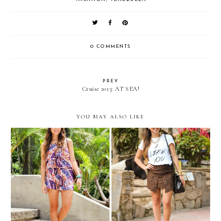
0 COMMENTS
PREV
Cruise 2013: AT SEA!
YOU MAY ALSO LIKE
BULULU...ready for
Animal print...
school