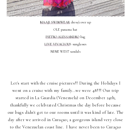
MAAJI SWIMWEAR
dress/cover up
OLE panama hat
PIETRO ALESSANDRO
bag
LIVE VIVACIOU
S sunglasses
NINE WEST sandals
Let's start with the cruise pictures!! During the Holidays I
went on a cruise with my family...we were 48!!! Our trip
started in La Guardia (Venezuela) on December 24th;
thankfully we celebrated Christmas the day before because
our bags didn't get to our rooms until it was kind of late. The
day after we arrived in Curaçao; a gorgeous island very close
to the Venezuelan coast line. I have never been to Curaçao