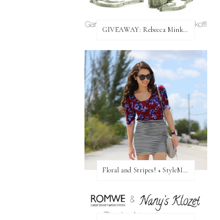
GIVEAWAY: Rebecca Minkoff Bag!
Floral and Stripes! + StyleMint GIVEAWAY!