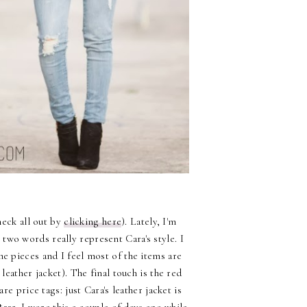
heck all out by
clicking here
). Lately, I'm
 two words really represent Cara's style. I
the pieces and I feel most of the items are
leather jacket). The final touch is the red
e price tags: just Cara's leather jacket is
225. I wore this a couple of days ago while