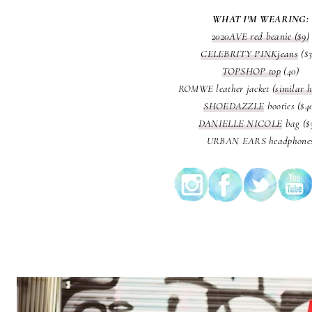
WHAT I'M WEARING:
2020AVE red beanie ($9)
CELEBRITY PINKjeans
($3
TOPSHOP top
(40)
ROMWE leather jacket (
similar 
SHOEDAZZLE
booties ($4
DANIELLE NICOLE
bag ($
URBAN EARS headphone