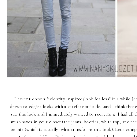
I haven't done a "celebrity inspired/look for less" in a while (c
drawn to edgier looks with a carefree attitude...and I think those
saw this look and I immediately wanted to recreate it. I had all 
must-haves in your closet (the jeans, booties, white top, and the 
beanie (which is actually what transforms this look). Let's compar
over $3 thousand (from Burberry); while my total look is around $