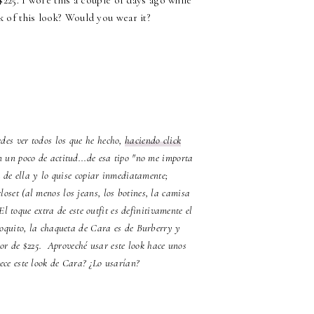
 of this look? Would you wear it?
des ver todos los que he hecho,
haciendo click
 un poco de actitud...de esa tipo "no me importa
k de ella y lo quise copiar inmediatamente;
oset (al menos los jeans, los botines, la camisa
 toque extra de este outfit es definitivamente el
poquito, la chaqueta de Cara es de Burberry y
dor de $225. Aproveché usar este look hace unos
ece este look de Cara? ¿Lo usarían?