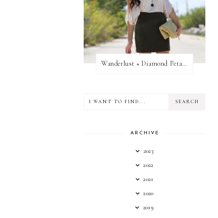
Wanderlust + Diamond Petal Giveaway
ARCHIVE
2023
2022
2021
2020
2019