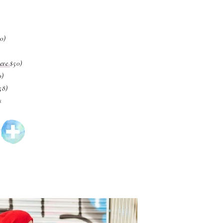
0)
here
$50)
0)
58)
s