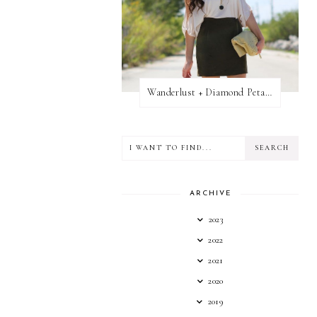
Wanderlust + Diamond Petal Giveaway
ARCHIVE
2023
2022
2021
2020
2019