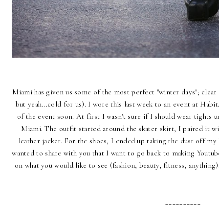
Miami has given us some of the most perfect "winter days"; clear
but yeah...cold for us). I wore this last week to an event at Hab
of the event soon. At first I wasn't sure if I should wear tights un
Miami. The outfit started around the skater skirt, I paired it 
leather jacket. For the shoes, I ended up taking the dust off my 
wanted to share with you that I want to go back to making Youtu
on what you would like to see (fashion, beauty, fitness, anything
__________