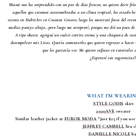
Miami nos ha sorprendido con un par de días frescos; no quiero decir frío
aquellos que estamos acostumbrados a un clima tropical, ha estado hel
evento en HabitArt en Coconut Groove; luego les mostraré fotos del event
medias pantys abajo...pero luego me arrepentí, porque me dió un poco de 
A tipo skater, agregué un suéter cortito crema y una chaqueta de cuer
desempolvar mis Litas. Quería comentarles que quiero regresar a hacer 
que les gustaría ver. Me quiero enfocar en tutoriales 
¡¡Esperaré sus sugerencias!!
WHAT I'M WEARI
STYLE GODIS
skirt
2020AVE
sweater
Similar leather jacket at
FUROR MODA
*just $25 if you u
JEFFREY CAMBELL
lita 
DANIELLE NICOLE
ba