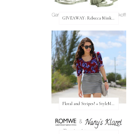
GIVEAWAY: Rebecca Minkoff Bag!
Floral and Stripes! + StyleMint GIVEAWAY!