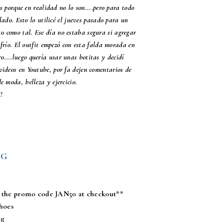
s porque en realidad no lo son....pero para todo
ado. Esto lo utilicé el jueves pasado para un
o como tal. Ese día no estaba segura si agregar
frío. El outfit empezó con esta falda morada en
o....luego quería usar unas botitas y decidí
videos en Youtube, por fa dejen comentarios de
de moda, belleza y ejercicio.
!
NG
se the promo code JAN50 at checkout**
shoes
g