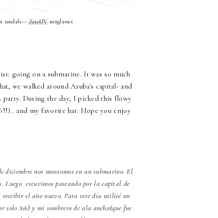
t sandals---
ZeroUV
sunglasses
st: going on a submarine. It was so much
that, we walked around Aruba's capital- and
 party. During the day, I picked this flowy
16!!).. and my favorite hat. Hope you enjoy
1 de diciembre nos montamos en un submarino. El
s. Luego estuvimos paseando por la capital de
eceibir el año nuevo. Para este día utilicé un
r solo $16) y mi sombrero de ala ancha(que fue