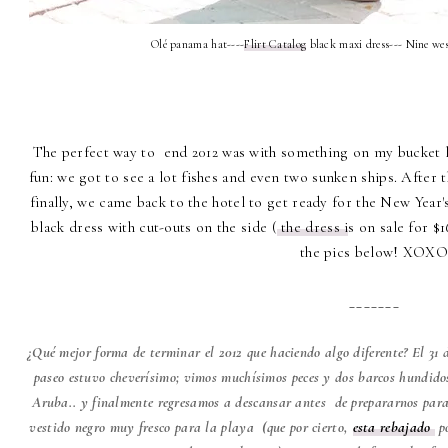
Olé panama hat----
Flirt Catalog
black maxi dress--- Nine wes
The perfect way to end 2012 was with something on my bucket li
fun: we got to see a lot fishes and even two sunken ships. After 
finally, we came back to the hotel to get ready for the New Year's
black dress with cut-outs on the side (
the dress i
s on sale for $
the pics below! XOXO
_______
¿Qué mejor forma de terminar el 2012 que haciendo algo diferente? El 3
paseo estuvo cheverísimo; vimos muchísimos peces y dos barcos hundido
Aruba.. y finalmente regresamos a descansar antes de prepararnos para r
vestido negro muy fresco para la playa (que por cierto,
esta rebajado
po