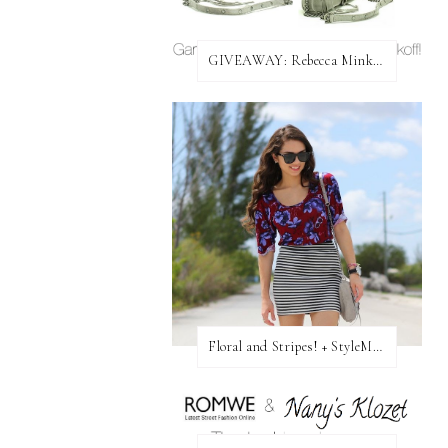
GIVEAWAY: Rebecca Minkoff Bag!
Floral and Stripes! + StyleMint GIVEAWAY!