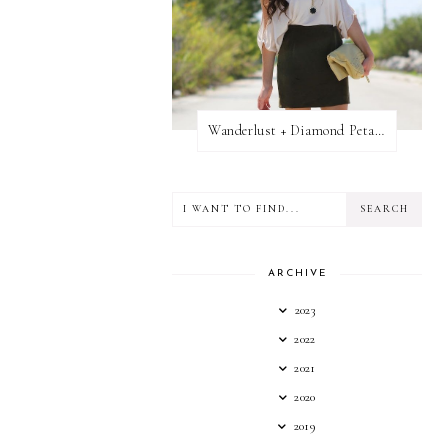
Wanderlust + Diamond Petal Giveaway
ARCHIVE
2023
2022
2021
2020
2019