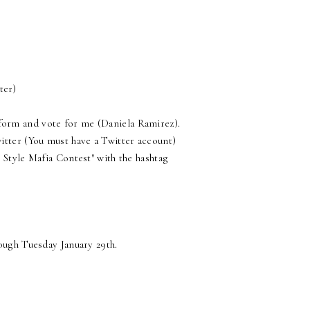
ter)
 form and vote for me (Daniela Ramirez).
itter (You must have a Twitter account)
 Style Mafia Contest" with the hashtag
ough Tuesday January 29th.