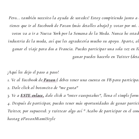
Pero... también necesito la ayuda de ustedes! Estoy compitiendo junto a
tienes que ir al Facebook de Pavan (más detalles abajo) y votar por mi
votos va a ir a Nueva York por la Semana de la Moda. Nunca he estad
industria de la moda, así que les agradecería mucho su apoyo. Aparte, 
ganar el viaje para dos a Francia. Puedes participar una sola vez en F
ganar puedes hacerlo en Twitter (deta
¡Aquí les dejo el paso a paso!
1. Ve al Facebook de
Pavan
( debes tener una cuenta en FB para participa
2. Dale click al botoncito de "me gusta"
3. Ve a
ESTE enlace,
dale click a "enter sweepstakes", llena el simple for
4. Después de participar, puedes tener más oportunidades de ganar partic
Twitter, por supuesto). y twittear algo así " Acabo de participar en el c
hastag #PavanMiamiStyle