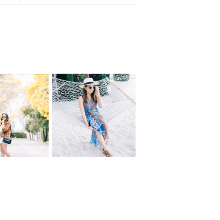
Miami Open...a Moet
 flowers...
Moment