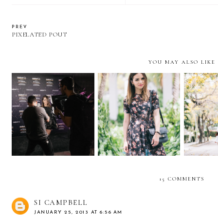
PREV
PIXELATED POUT
YOU MAY ALSO LIKE
Pitbull Performance…
Celebrating Beauty
with Pandora &
with L’Oreal Paris and
Yellow
MetroPCS
Allure
15 COMMENTS
SI CAMPBELL
JANUARY 25, 2013 AT 6:56 AM