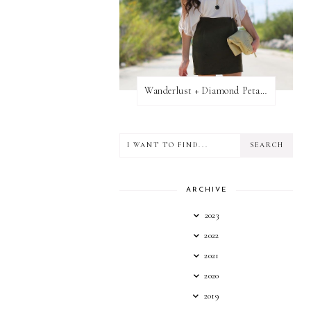
Wanderlust + Diamond Petal Giveaway
ARCHIVE
2023
2022
2021
2020
2019