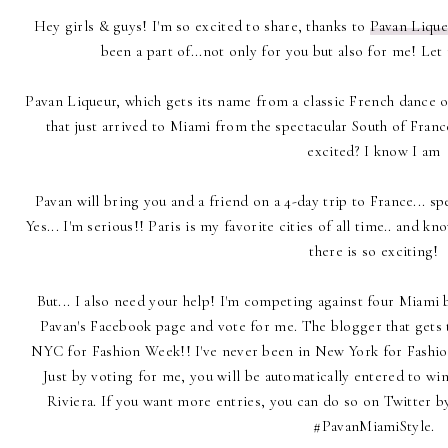
Hey girls & guys! I'm so excited to share, thanks to
Pavan Lique
been a part of...not only for you but also for me! Let
Pavan Liqueur, which gets its name from a classic French dance o
that just arrived to Miami from the spectacular South of Franc
excited? I know I am
Pavan will bring you and a friend on a 4-day trip to France... sp
Yes... I'm serious!! Paris is my favorite cities of all time.. and 
there is so exciting!
But... I also need your help! I'm competing against four Miami b
Pavan's Facebook page and vote for me. The blogger that gets 
NYC for Fashion Week!! I've never been in New York for Fash
Just by voting for me, you will be automatically entered to win
Riviera. If you want more entries, you can do so on Twitter b
#PavanMiamiStyle.