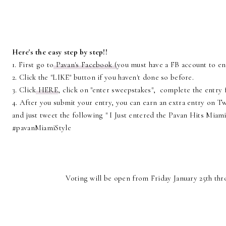
Here's the easy step by step!!
1. First go to
Pavan's Facebook
(
you must have a FB account to en
2. Click the "LIKE" button if you haven't done so before.
3. Click
HERE
, click on "enter sweepstakes", complete the entry
4. After you submit your entry, you can earn an extra entry on Tw
and just tweet the following " I Just entered the Pavan Hits Miami
#pavanMiamiStyle
Voting will be open from Friday January 25th thr