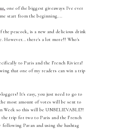
ur,
one of the biggest giveaways I've ever
 me start from the beginning....
f the peacock, is a new and delicious drink
e. However... there's a lot more!! Who's
ecifically to Paris and the French Riviera!
knowing that one of my readers can win a trip
loggers! It's easy, you just need to go to
the most amount of votes will be sent to
ion Week so this will be UNBELIEVABLE!!
 the trip for two to Paris and the French
y following Pavan and using the hashtag