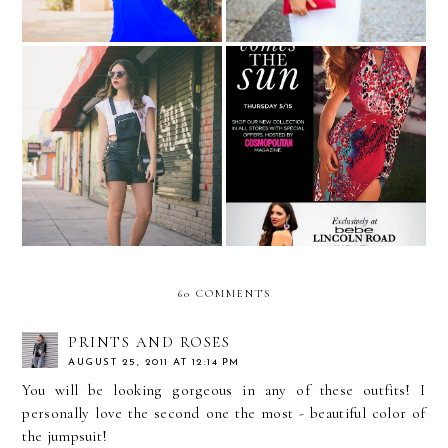
YOU ARE INVITED:
Here comes the sun....with
#BEBESUMMER event on
Bebe!
5/15 at Bebe Lincoln Road
60 COMMENTS
PRINTS AND ROSES
AUGUST 25, 2011 AT 12:14 PM
You will be looking gorgeous in any of these outfits! I
personally love the second one the most - beautiful color of
the jumpsuit!