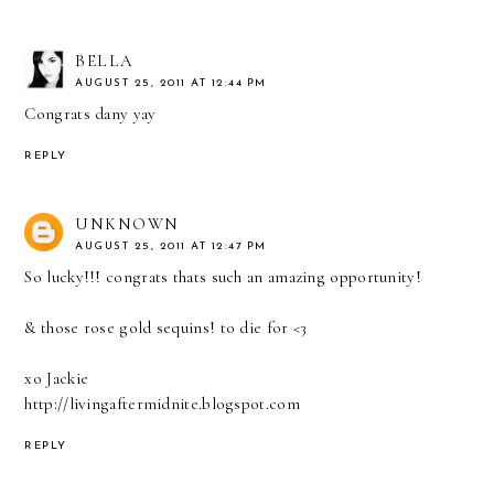
BELLA
AUGUST 25, 2011 AT 12:44 PM
Congrats dany yay
REPLY
UNKNOWN
AUGUST 25, 2011 AT 12:47 PM
So lucky!!! congrats thats such an amazing opportunity!
& those rose gold sequins! to die for <3
xo Jackie
http://livingaftermidnite.blogspot.com
REPLY