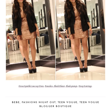
Dona Sparkle Lace up Dress
,
Bracelets
,
Black Blazer
,
Black pumps
,
Hoop Earrings
.
BEBE
,
FASHIONS NIGHT OUT
,
TEEN VOGUE
,
TEEN VOGUE
BLOGGER BOUTIQUE