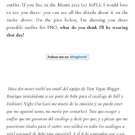
outfits. If you live in the Miami area (or SoFL), I would love
to see you there- you can see all the details about it on the
invite above. On the pics below, I'm showing you three
possible outfits for FNO,
what do you think I'll be wearing
that day?
Hace dos meses recibí un email del equipo de Teen Vogue Blogger
Boutique invitándome a ser parte de Bebe para el catálogo de Fall y
Fashion's Night Out (casi me muero de la emoción y no puedo creer
que me aguanté tanto, me moría por contarles). Tuve que escoger 3
outfits que me gustaran del catálogo y decir por que, y 3 piezas que me
parecieran vitales para el otoño- esto saldrá en todos los catálogos a
nivel nacional de Bebe (que emoción!). Y el 8 de septiembre voy a ser