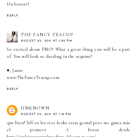
Un besote!
REPLY
THE FANCY TEACUP
AUGUST 25, 2011 AT 1:05 PM
So excited about FNO! What a great thing you will be a part
of. You will look so dazzling in the sequins!
♥, Jamie
www.TheFancyTeacup.com
REPLY
UNKNOWN
AUGUST 25, 2011 AT 1:18 PM
que bien! bff en los tres looks estas genial pero me gusta más
el primero :) besos desde
http://girlsjustwannahavefun14.blogspot.com/