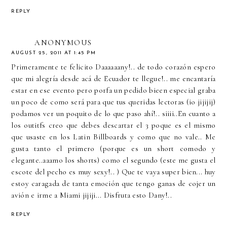
REPLY
ANONYMOUS
AUGUST 25, 2011 AT 1:45 PM
Primeramente te felicito Daaaaaany!.. de todo corazón espero
que mi alegría desde acá de Ecuador te llegue!.. me encantaría
estar en ese evento pero porfa un pedido bieen especial graba
un poco de como será para que tus queridas lectoras (io jijijij)
podamos ver un poquito de lo que paso ahí!.. siiii..En cuanto a
los outitfs creo que debes descartar el 3 poque es el mismo
que usaste en los Latin Billboards y como que no vale.. Me
gusta tanto el primero (porque es un short comodo y
elegante..aaamo los shorts) como el segundo (este me gusta el
escote del pecho es muy sexy!.. ) Que te vaya super bien... huy
estoy caragada de tanta emoción que tengo ganas de cojer un
avión e irme a Miami jijiji... Disfruta esto Dany!..
REPLY