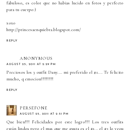
fabuloso, es color que no habias lucido en fotos y perfecto
para tu cuerpo:)
xoxo
http://princesaenquiebra.blogspot.com/
REPLY
ANONYMOUS
AUGUST 25, 2011 AT 2:29 PM
Preciosos los 3 outfit Dany.... mi preferido el #1.... Te felicito
mucho, q emocion!!!!!!!!
REPLY
PERSEFONE
AUGUST 25, 2011 AT 2:51 PM
Que bien!!! Felicidades por este logro!!! Los tres outfits
están lindos pero el mas que me gusta es el #1... el #3 lo veou