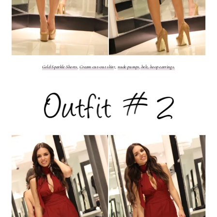
Gold Sparkle Shorts
,
Cream cut-out shir
t,
nude pumps
,
belt,
hoop earrings.