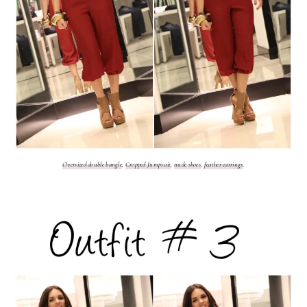
Oversized double bangle
,
Cropped Jumpsuit
,
nude shoes
,
feather earrings
.