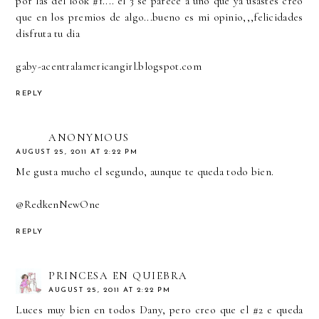
por las del look #1.... el 3 se parece a uno que ya usastes creo
que en los premios de algo...bueno es mi opinio,,,felicidades
disfruta tu dia
gaby-acentralamericangirl.blogspot.com
REPLY
ANONYMOUS
AUGUST 25, 2011 AT 2:22 PM
Me gusta mucho el segundo, aunque te queda todo bien.
@RedkenNewOne
REPLY
PRINCESA EN QUIEBRA
AUGUST 25, 2011 AT 2:22 PM
Luces muy bien en todos Dany, pero creo que el #2 e queda