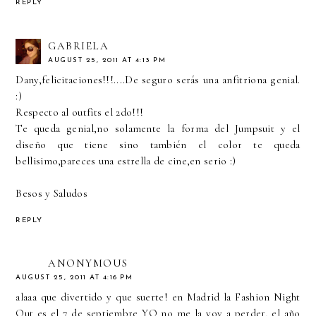
REPLY
GABRIELA
AUGUST 25, 2011 AT 4:13 PM
Dany,felicitaciones!!!....De seguro serás una anfitriona genial.
:)
Respecto al outfits el 2do!!!
Te queda genial,no solamente la forma del Jumpsuit y el
diseño que tiene sino también el color te queda
bellisimo,pareces una estrella de cine,en serio :)
Besos y Saludos
REPLY
ANONYMOUS
AUGUST 25, 2011 AT 4:16 PM
alaaa que divertido y que suerte! en Madrid la Fashion Night
Out es el 7 de septiembre YO no me la voy a perder, el año