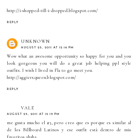
http://i-shopped-till-i-dropped.blogspot.com/
REPLY
UNKNOWN
AUGUST 25, 2011 AT 12:16 PM
Wow what an awesome opportunity so happy for you and you
look gorgeous you will do a great job helping ppl style
outfits. I wish I lived in Fla to go meet you.
http://aggierxqueen.blogspot.com/
REPLY
VALE
AUGUST 25, 2011 AT 12:19 PM
me gusta mucho el #3, pero creo que es porque es similar al
de los Billboard Latinos y ese outfit está dentro de mis
favoritos ahaha