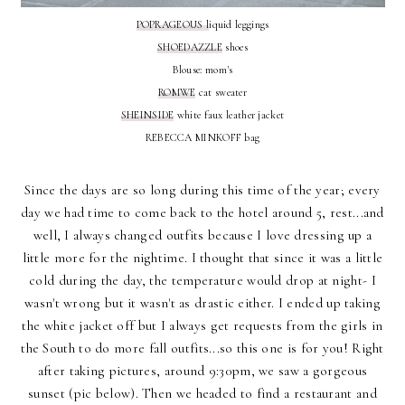
POPRAGEOUS l
iquid leggings
SHOEDAZZLE
shoes
Blouse: mom's
ROMWE
cat sweater
SHEINSIDE
white faux leather jacket
REBECCA MINKOFF bag
Since the days are so long during this time of the year; every
day we had time to come back to the hotel around 5, rest...and
well, I always changed outfits because I love dressing up a
little more for the nightime. I thought that since it was a little
cold during the day, the temperature would drop at night- I
wasn't wrong but it wasn't as drastic either. I ended up taking
the white jacket off but I always get requests from the girls in
the South to do more fall outfits...so this one is for you! Right
after taking pictures, around 9:30pm, we saw a gorgeous
sunset (pic below). Then we headed to find a restaurant and