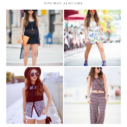
YOU MAY ALSO LIKE
Sheer...
The origami skirt 2.0
Square One...
Tribally matching...