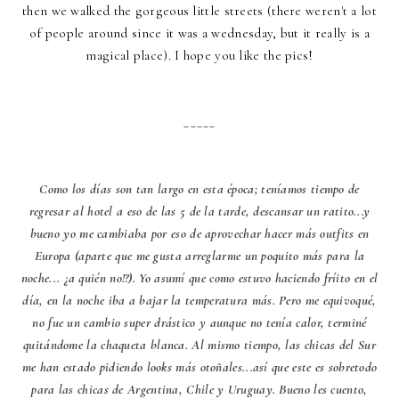
then we walked the gorgeous little streets (there weren't a lot
of people around since it was a wednesday, but it really is a
magical place). I hope you like the pics!
_____
Como los días son tan largo en esta época; teníamos tiempo de
regresar al hotel a eso de las 5 de la tarde, descansar un ratito...y
bueno yo me cambiaba por eso de aprovechar hacer más outfits en
Europa (aparte que me gusta arreglarme un poquito más para la
noche... ¿a quién no!?). Yo asumí que como estuvo haciendo fríito en el
día, en la noche iba a bajar la temperatura más. Pero me equivoqué,
no fue un cambio super drástico y aunque no tenía calor, terminé
quitándome la chaqueta blanca. Al mismo tiempo, las chicas del Sur
me han estado pidiendo looks más otoñales...así que este es sobretodo
para las chicas de Argentina, Chile y Uruguay. Bueno les cuento,