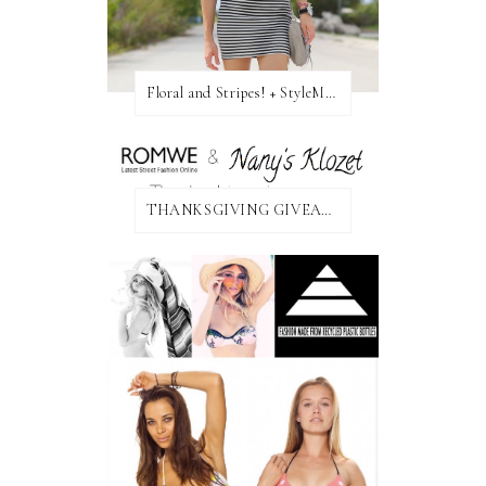
Floral and Stripes! + StyleMint GIVEAWAY!
THANKSGIVING GIVEAWAY!