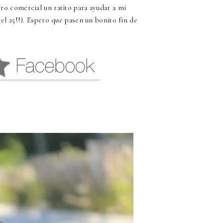
ro comercial un ratito para ayudar a mi
¡el 25!!). Espero que pasen un bonito fin de