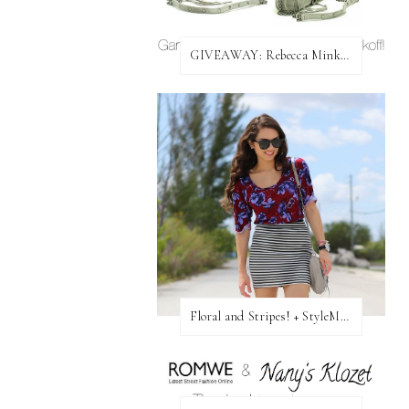
GIVEAWAY: Rebecca Minkoff Bag!
Floral and Stripes! + StyleMint GIVEAWAY!