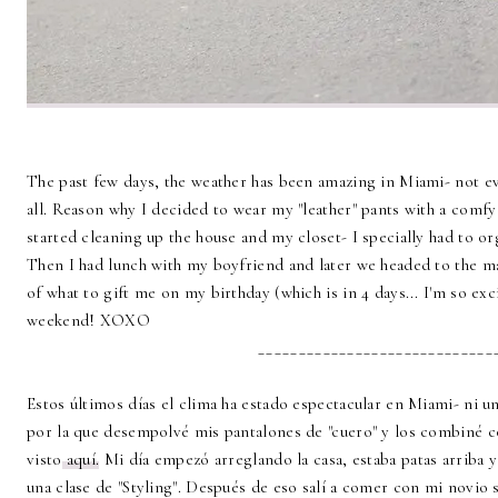
The past few days, the weather has been amazing in Miami- not eve
all. Reason why I decided to wear my "leather" pants with a comfy
started cleaning up the house and my closet- I specially had to or
Then I had lunch with my boyfriend and later we headed to the m
of what to gift me on my birthday (which is in 4 days... I'm so ex
weekend! XOXO
_____________________________
Estos últimos días el clima ha estado espectacular en Miami- ni un
por la que desempolvé mis pantalones de "cuero" y los combiné 
visto
aquí.
Mi día empezó arreglando la casa, estaba patas arriba y
una clase de "Styling". Después de eso salí a comer con mi novio 