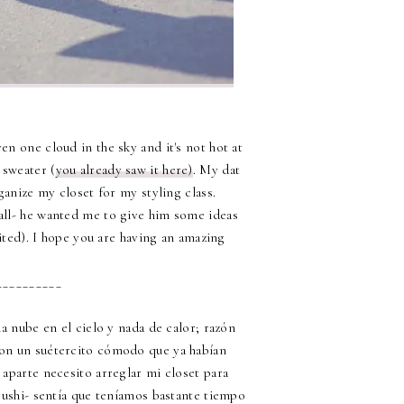
n one cloud in the sky and it's not hot at
 sweater (
you already saw it here)
. My dat
ganize my closet for my styling class.
all- he wanted me to give him some ideas
cited). I hope you are having an amazing
__________
a nube en el cielo y nada de calor; razón
con un suétercito cómodo que ya habían
 aparte necesito arreglar mi closet para
sushi- sentía que teníamos bastante tiempo