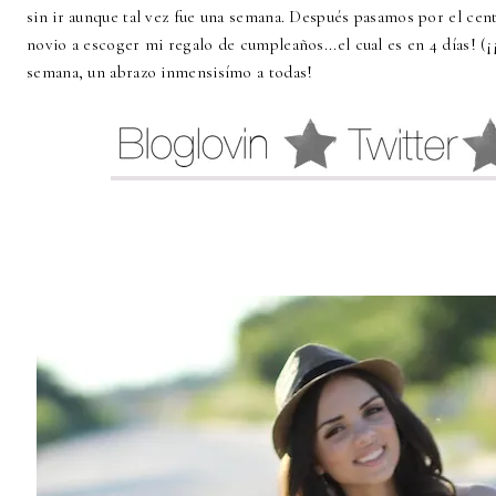
sin ir aunque tal vez fue una semana. Después pasamos por el cent
novio a escoger mi regalo de cumpleaños...el cual es en 4 días! (¡
semana, un abrazo inmensisímo a todas!