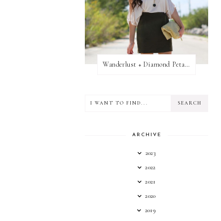
Wanderlust + Diamond Petal Giveaway
ARCHIVE
2023
2022
2021
2020
2019