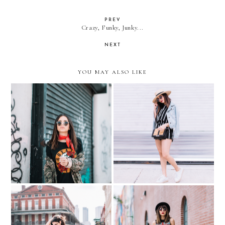
PREV
Crazy, Funky, Junky...
NEXT
YOU MAY ALSO LIKE
Sneaker Espadrilles with
More Roses...Less Guns
Andre Assous