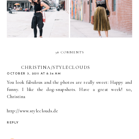
Black & Fishnets in New
Rock & Roll GOLD ///
Orleans
PLEATED GOLD SKIRT
38 COMMENTS
CHRISTINA/STYLECLOUDS
OCTOBER 3, 2011 AT 8:34 AM
You look fabulous and the photos are really sweet: Happy and
funny. I like the dog-snapshots. Have a great week! xo,
Christina
http://www.styleclouds.de
REPLY