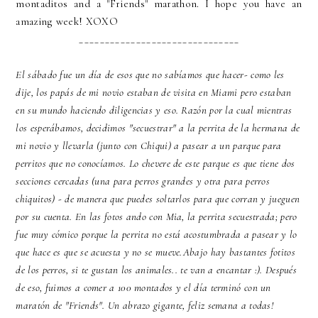
montaditos and a "Friends" marathon. I hope you have an
amazing week! XOXO
_______________________________
El sábado fue un día de esos que no sabíamos que hacer- como les
dije, los papás de mi novio estaban de visita en Miami pero estaban
en su mundo haciendo diligencias y eso. Razón por la cual mientras
los esperábamos, decidimos "secuestrar" a la perrita de la hermana de
mi novio y llevarla (junto con Chiqui) a pasear a un parque para
perritos que no conocíamos. Lo chevere de este parque es que tiene dos
secciones cercadas (una para perros grandes y otra para perros
chiquitos) - de manera que puedes soltarlos para que corran y jueguen
por su cuenta. En las fotos ando con Mia, la perrita secuestrada; pero
fue muy cómico porque la perrita no está acostumbrada a pasear y lo
que hace es que se acuesta y no se mueve.Abajo hay bastantes fotitos
de los perros, si te gustan los animales.. te van a encantar :). Después
de eso, fuimos a comer a 100 montados y el día terminó con un
maratón de "Friends". Un abrazo gigante, feliz semana a todas!