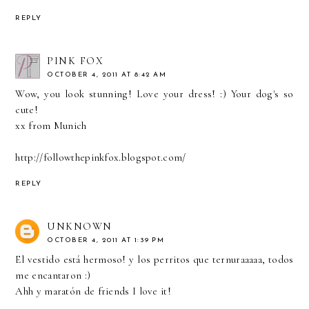
REPLY
PINK FOX
OCTOBER 4, 2011 AT 8:42 AM
Wow, you look stunning! Love your dress! :) Your dog's so
cute!
xx from Munich
http://followthepinkfox.blogspot.com/
REPLY
UNKNOWN
OCTOBER 4, 2011 AT 1:39 PM
El vestido está hermoso! y los perritos que ternuraaaaa, todos
me encantaron :)
Ahh y maratón de friends I love it!