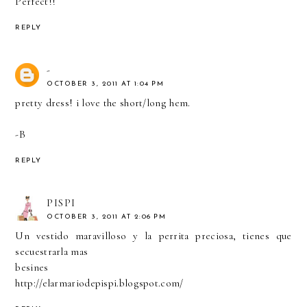
Perfect!!
REPLY
-
OCTOBER 3, 2011 AT 1:04 PM
pretty dress! i love the short/long hem.
-B
REPLY
PISPI
OCTOBER 3, 2011 AT 2:06 PM
Un vestido maravilloso y la perrita preciosa, tienes que
secuestrarla mas
besines
http://elarmariodepispi.blogspot.com/