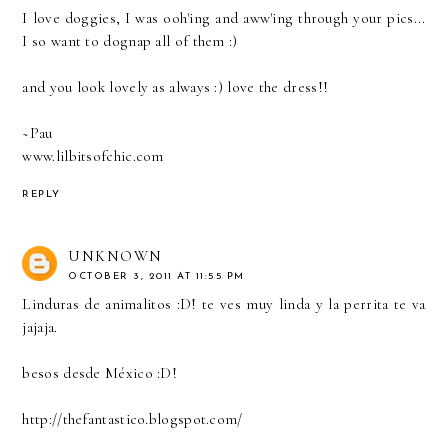
I love doggies, I was ooh'ing and aww'ing through your pics...
I so want to dognap all of them :)
and you look lovely as always :) love the dress!!
~Pau
www.lilbitsofchic.com
REPLY
UNKNOWN
OCTOBER 3, 2011 AT 11:55 PM
Linduras de animalitos :D! te ves muy linda y la perrita te va
jajaja.
besos desde México :D!
http://thefantastico.blogspot.com/