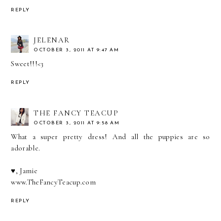
REPLY
JELENAR
OCTOBER 3, 2011 AT 9:47 AM
Sweet!!!<3
REPLY
THE FANCY TEACUP
OCTOBER 3, 2011 AT 9:58 AM
What a super pretty dress! And all the puppies are so
adorable.
♥, Jamie
www.TheFancyTeacup.com
REPLY