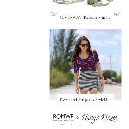
GIVEAWAY: Rebecca Minkoff Bag!
Floral and Stripes! + StyleMint GIVEAWAY!