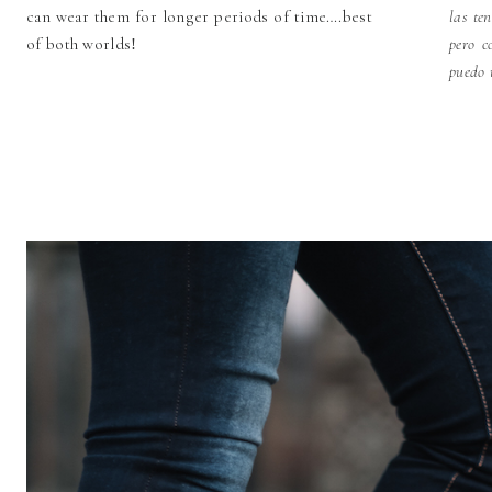
can wear them for longer periods of time….best
las te
of both worlds
pero c
!
puedo 