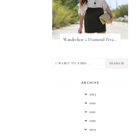
Wanderlust + Diamond Petal Giveaway
ARCHIVE
2023
2022
2021
2020
2019