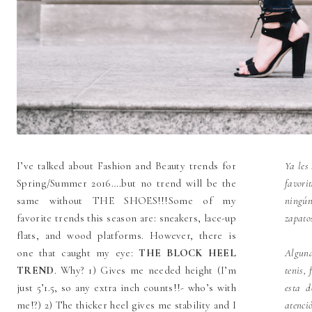
I’ve talked about Fashion and Beauty trends for
Ya les
Spring/Summer 2016….but no trend will be the
favor
same without THE SHOES!!!
Some of my
ningú
favorite trends this season are: sneakers, lace-up
zapato
flats, and wood platforms. However, there is
one that caught my eye:
THE BLOCK HEEL
Alguna
TREND
. Why? 1) Gives me needed height (I’m
tenis,
just 5’1.5, so any extra inch counts!!- who’s with
esta 
me!?) 2) The thicker heel gives me stability and I
atenci