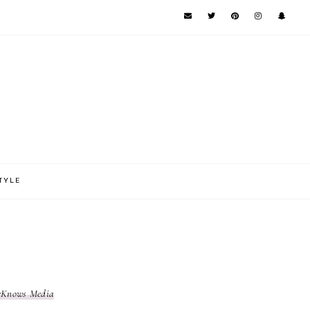
TYLE
eKnows Media