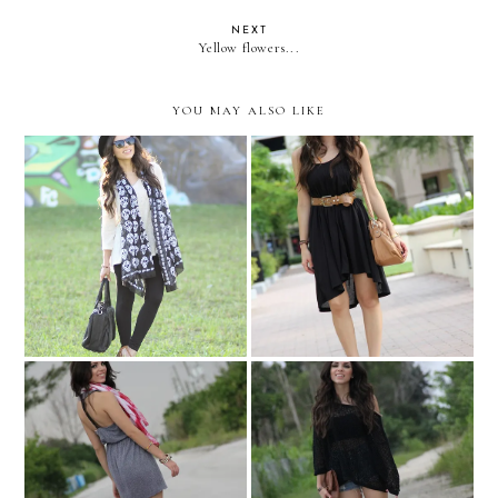
NEXT
Yellow flowers...
YOU MAY ALSO LIKE
White skulls
100 montaditos
FUROR SERIES: Waiting
FUROR SERIES: the mesh
for fall
top!