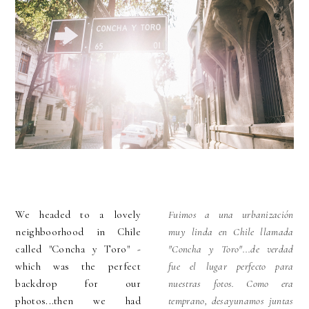
We headed to a lovely
Fuimos a una urbanización
neighboorhood in Chile
muy linda en Chile llamada
called "Concha y Toro" -
"Concha y Toro"...de verdad
which was the perfect
fue el lugar perfecto para
backdrop for our
nuestras fotos. Como era
photos...then we had
temprano, desayunamos juntas