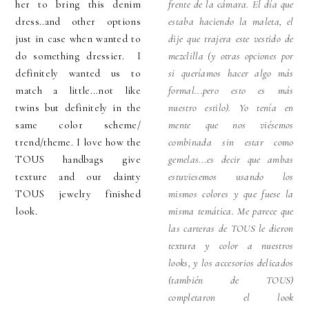
her to bring this denim
frente de la cámara. El día que
dress..and other options
estaba haciendo la maleta, el
just in case when wanted to
dije que trajera este vestido de
do something dressier. I
mezclilla (y otras opciones por
definitely wanted us to
si queríamos hacer algo más
match a little...not like
formal...pero esto es más
twins but definitely in the
nuestro estilo). Yo tenía en
same color scheme/
mente que nos viésemos
trend/theme. I love how the
combinada sin estar como
TOUS handbags give
gemelas...es decir que ambas
texture and our dainty
estuviesemos usando los
TOUS jewelry finished
mismos colores y que fuese la
look.
misma temática. Me parece que
las carteras de TOUS le dieron
textura y color a nuestros
looks, y los accesorios delicados
(también de TOUS)
completaron el look