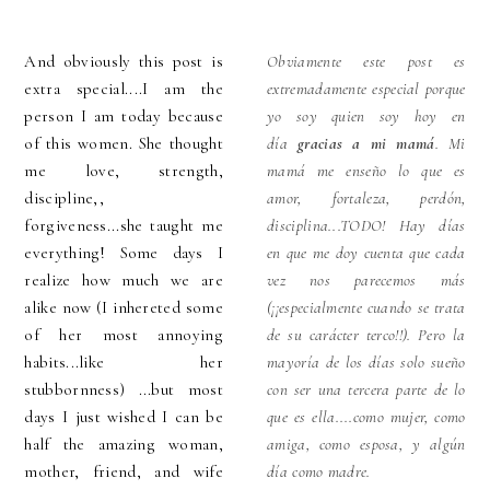
And obviously this post is
Obviamente este post es
extra special....I am the
extremadamente especial porque
person I am today because
yo soy quien soy hoy en
of this women. She thought
día
gracias a mi mamá
. Mi
me love, strength,
mamá me enseño lo que es
discipline,,
amor, fortaleza, perdón,
forgiveness...she taught me
disciplina...TODO! Hay días
everything! Some days I
en que me doy cuenta que cada
realize how much we are
vez nos parecemos más
alike now (I inhereted some
(¡¡especialmente cuando se trata
of her most annoying
de su carácter terco!!). Pero la
habits...like her
mayoría de los días solo sueño
stubbornness) ...but most
con ser una tercera parte de lo
days I just wished I can be
que es ella....como mujer, como
half the amazing woman,
amiga, como esposa, y algún
mother, friend, and wife
día como madre.