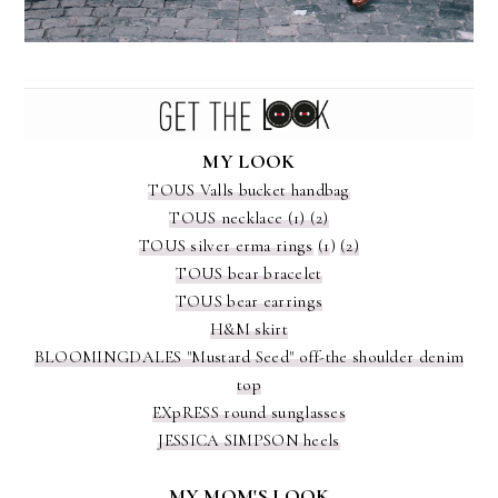
MY LOOK
TOUS Valls bucket handbag
TOUS necklace (1) (2)
TOUS silver erma rings
(1
)
(2)
TOUS bear bracelet
TOUS bear earrings
H&M skirt
BLOOMINGDALES "Mustard Seed" off-the shoulder denim
top
EXpRESS round sunglasses
JESSICA SIMPSON heels
MY MOM'S LOOK