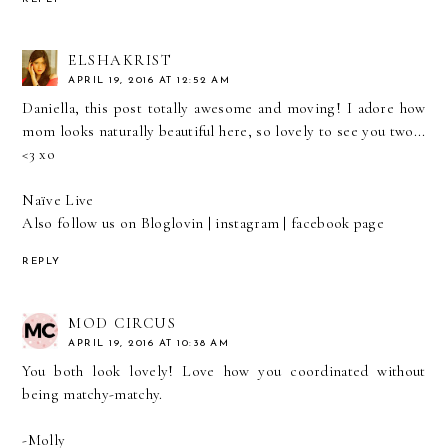
ELSHAKRIST
APRIL 19, 2016 AT 12:52 AM
Daniella, this post totally awesome and moving! I adore how
mom looks naturally beautiful here, so lovely to see you two...
<3 xo
Naïve Live
Also follow us on
Bloglovin
|
instagram
|
facebook page
REPLY
MOD CIRCUS
APRIL 19, 2016 AT 10:38 AM
You both look lovely! Love how you coordinated without
being matchy-matchy.
-Molly