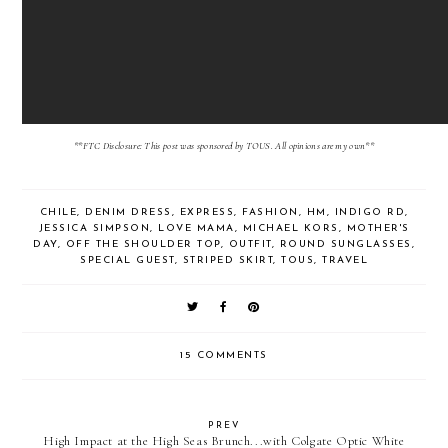
**FTC Disclosure: This post was sponsored by TOUS. All opinions are my own**
CHILE
,
DENIM DRESS
,
EXPRESS
,
FASHION
,
HM
,
INDIGO RD
,
JESSICA SIMPSON
,
LOVE MAMA
,
MICHAEL KORS
,
MOTHER'S
DAY
,
OFF THE SHOULDER TOP
,
OUTFIT
,
ROUND SUNGLASSES
,
SPECIAL GUEST
,
STRIPED SKIRT
,
TOUS
,
TRAVEL
15 COMMENTS
PREV
High Impact at the High Seas Brunch...with Colgate Optic White