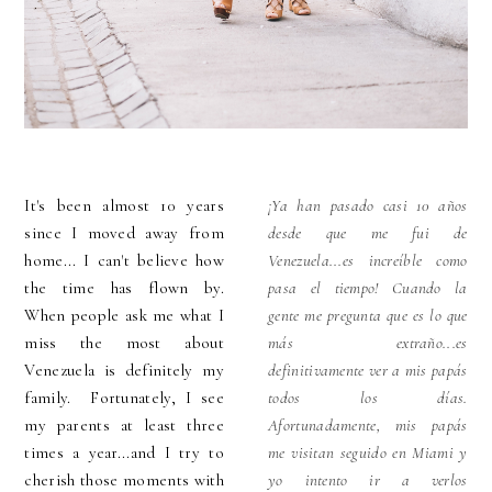
It's been almost 10 years
¡Ya han pasado casi 10 años
since I moved away from
desde que me fui de
home... I can't believe how
Venezuela...es increíble como
the time has flown by.
pasa el tiempo! Cuando la
When people ask me what I
gente me pregunta que es lo que
miss the most about
más extraño...es
Venezuela is definitely my
definitivamente ver a mis papás
family. Fortunately, I see
todos los días.
my parents at least three
Afortunadamente, mis papás
times a year...and I try to
me visitan seguido en Miami y
cherish those moments with
yo intento ir a verlos