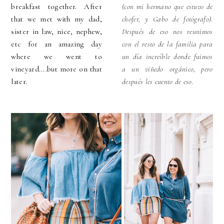
breakfast together. After
(con mi hermano que estuvo de
that we met with my dad,
chofer, y Gabo de fotógrafo).
sister in law, nice, nephew,
Después de eso nos reunimos
etc for an amazing day
con el resto de la familia para
where we went to
un día increíble donde fuimos
vineyard....but more on that
a un viñedo orgánico, pero
later.
después les cuento de eso.