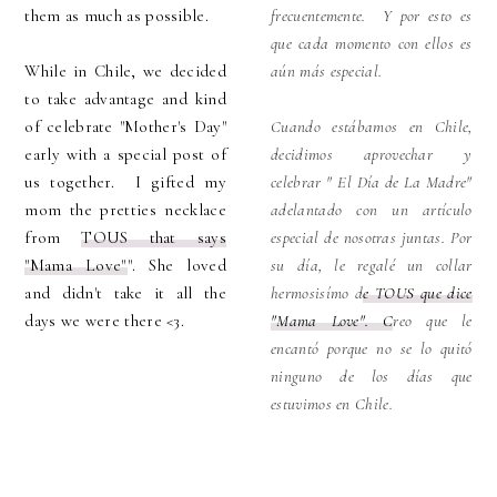
them as much as possible.
frecuentemente. Y por esto es
que cada momento con ellos es
While in Chile, we decided
aún más especial.
to take advantage and kind
of celebrate "Mother's Day"
Cuando estábamos en Chile,
early with a special post of
decidimos aprovechar y
us together. I gifted my
celebrar " El Día de La Madre"
mom the pretties necklace
adelantado con un artículo
from
TOUS that says
especial de nosotras juntas. Por
"Mama Love"
". She loved
su día, le regalé un collar
and didn't take it all the
hermosisímo d
e TOUS que dice
days we were there <3.
"Mama Love". C
reo que le
encantó porque no se lo quitó
ninguno de los días que
estuvimos en Chile.