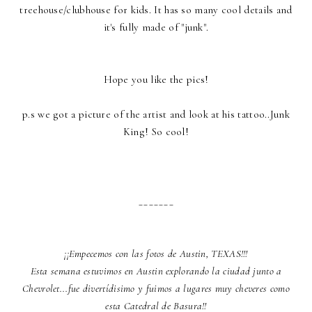
treehouse/clubhouse for kids. It has so many cool details and
it's fully made of "junk".
Hope you like the pics!
p.s we got a picture of the artist and look at his tattoo..Junk
King! So cool!
_______
¡¡Empecemos con las fotos de Austin, TEXAS!!!
Esta semana estuvimos en Austin explorando la ciudad junto a
Chevrolet...fue divertídisimo y fuimos a lugares muy cheveres como
esta Catedral de Basura!!