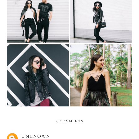
HIS & HER KLOZET: Nike
SHORT HAIR DON'T
Super Bowl 50
CARE
MyStylist…with Macy’s
EDITION by Express
5 COMMENTS
UNKNOWN