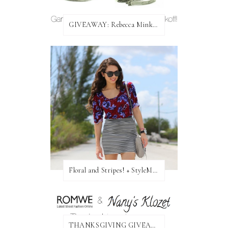
GIVEAWAY: Rebecca Minkoff Bag!
Floral and Stripes! + StyleMint GIVEAWAY!
THANKSGIVING GIVEAWAY!