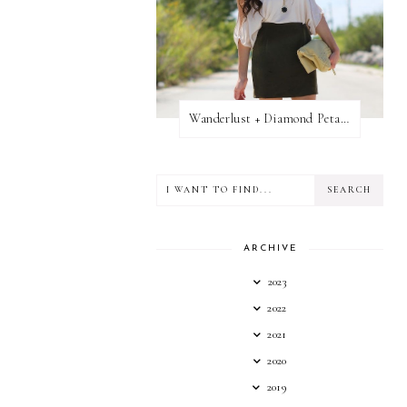
Wanderlust + Diamond Petal Giveaway
ARCHIVE
2023
2022
2021
2020
2019