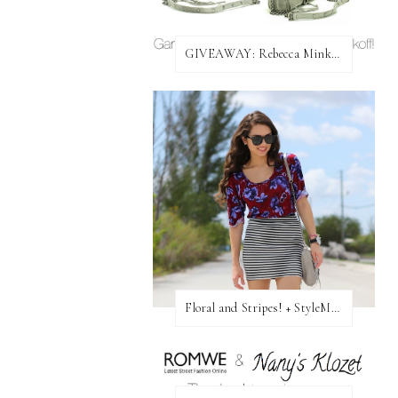
GIVEAWAY: Rebecca Minkoff Bag!
Floral and Stripes! + StyleMint GIVEAWAY!