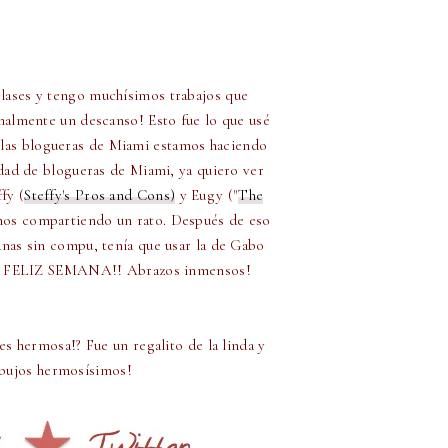
clases y tengo muchísimos trabajos que
nalmente un descanso! Esto fue lo que usé
 las blogueras de Miami estamos haciendo
idad de blogueras de Miami, ya quiero ver
fy (
Steffy's Pros and Cons)
y Eugy ("
The
mos compartiendo un rato. Después de eso
nas sin compu, tenía que usar la de Gabo
uni). FELIZ SEMANA!! Abrazos inmensos!
es hermosa!? Fue un regalito de la linda y
ibujos hermosísimos!