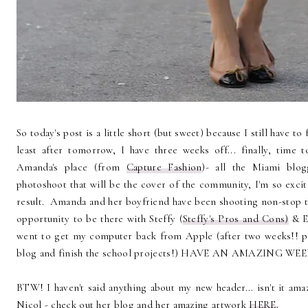
So today's post is a little short (but sweet) because I still have to
least after tomorrow, I have three weeks off... finally, time
Amanda's place (from
Capture Fashion
)- all the Miami blog
photoshoot that will be the cover of the community, I'm so excited
result. Amanda and her boyfriend have been shooting non-stop the
opportunity to be there with Steffy (
Steffy's Pros and Cons)
& E
went to get my computer back from Apple (after two weeks!! po
blog and finish the school projects!) HAVE AN AMAZING W
BTW! I haven't said anything about my new header... isn't it amaz
Nicol - check out her blog and her amazing artwork
HERE.