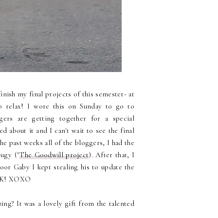
 finish my final projects of this semester- at
 to relax! I wore this on Sunday to go to
gers are getting together for a special
 about it and I can't wait to see the final
 past weeks all of the bloggers, I had the
ugy ("
The Goodwill project
). After that, I
or Gaby I kept stealing his to update the
EEK! XOXO
ing? It was a lovely gift from the talented