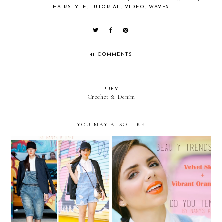
HAIRSTYLE
,
TUTORIAL
,
VIDEO
,
WAVES
41 COMMENTS
PREV
Crochet & Denim
YOU MAY ALSO LIKE
RUNWAY-TO- REAL
DKNY Spring/Summer 14'
WAY: inspired by DKNY
Inspired Beauty Look
S/S2014