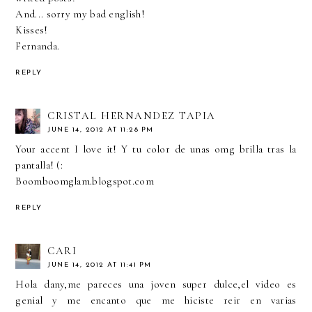
And... sorry my bad english!
Kisses!
Fernanda.
REPLY
CRISTAL HERNANDEZ TAPIA
JUNE 14, 2012 AT 11:28 PM
Your accent I love it! Y tu color de unas omg brilla tras la
pantalla! (:
Boomboomglam.blogspot.com
REPLY
CARI
JUNE 14, 2012 AT 11:41 PM
Hola dany,me pareces una joven super dulce,el video es
genial y me encanto que me hiciste reir en varias