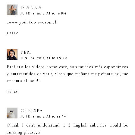
DIANNA
JUNE 14, 2012 AT 10:18 PM
awww your too awesome!
REPLY
PERI
JUNE 14, 2012 AT 10:25 PM
Prefiero los videos como este, son muchos más espontáneos
y entretenidos de ver :) Creo que mañana me peinaré así, me
encantó el look!!
REPLY
CHELSEA
JUNE 14, 2012 AT 10:31 PM
Ohhhh I can't understand it :( English subtitles would be
amazing please, x