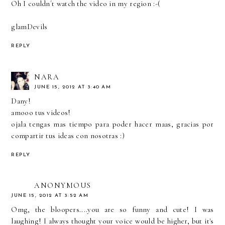
Oh I couldn´t watch the video in my region :-(
glamDevils
REPLY
NARA
JUNE 15, 2012 AT 3:40 AM
Dany!
amooo tus videos!
ojala tengas mas tiempo para poder hacer maas, gracias por
compartir tus ideas con nosotras :)
REPLY
ANONYMOUS
JUNE 15, 2012 AT 3:52 AM
Omg, the bloopers....you are so funny and cute! I was
laughing! I always thought your voice would be higher, but it's