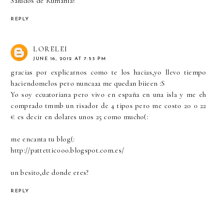
Saludos de Rumania!
REPLY
LORELEI
JUNE 16, 2012 AT 7:53 PM
gracias por explicarnos como te los hacias,yo llevo tiempo
haciendomelos pero nuncaaa me quedan biieen :S
Yo soy ecuatoriana pero vivo en españa en una isla y me eh
comprado tmmb un risador de 4 tipos pero me costo 20 0 22
€ es decir en dolares unos 25 como mucho(:
me encanta tu blog(:
http://pattetticooo.blogspot.com.es/
un besito,de donde eres?
REPLY