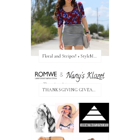
Floral and Stripes! + StyleMint GIVEAWAY!
THANKSGIVING GIVEAWAY!