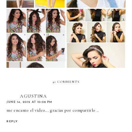
Throwback Thursday with
TRESthrowback: 1980s
TRESemmé: Modern
modern curls with
Finger Waves for Long
TRESemmé
Hair.
41 COMMENTS
AGUSTINA
JUNE 14, 2012 AT 10:08 PM
me encanto el video... gracias por compartirlo ..
REPLY