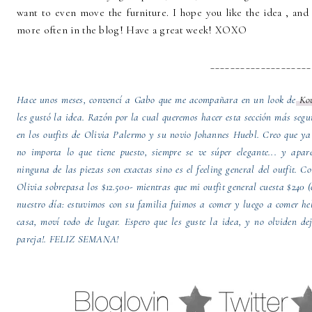
want to even move the furniture. I hope you like the idea , an
more often in the blog! Have a great week! XOXO
____________________
Hace unos meses, convencí a Gabo que me acompañara en un look de
Kou
les gustó la idea. Razón por la cual queremos hacer esta sección más seg
en los outfits de Olivia Palermo y su novio Johannes Huebl. Creo que ya 
no importa lo que tiene puesto, siempre se ve súper elegante... y apa
ninguna de las piezas son exactas sino es el feeling general del outfit. Co
Olivia sobrepasa los $12.500- mientras que mi outfit general cuesta $240 (c
nuestro día: estuvimos con su familia fuimos a comer y luego a comer h
casa, moví todo de lugar. Espero que les guste la idea, y no olviden de
pareja!. FELIZ SEMANA!