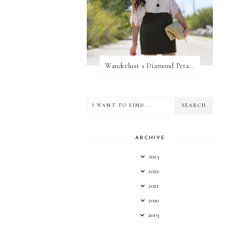
Wanderlust + Diamond Petal Giveaway
ARCHIVE
2023
2022
2021
2020
2019