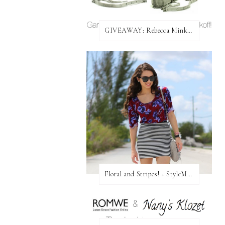
GIVEAWAY: Rebecca Minkoff Bag!
Floral and Stripes! + StyleMint GIVEAWAY!