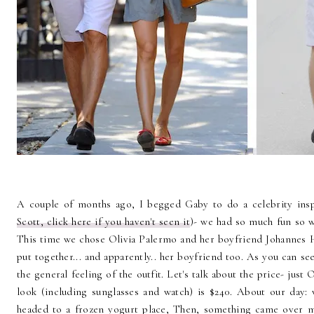
A couple of months ago, I begged Gaby to do a celebrity in
Scott, click here if you haven't seen it
)- we had so much fun so 
This time we chose Olivia Palermo and her boyfriend Johannes Hu
put together... and apparently.. her boyfriend too. As you can see,
the general feeling of the outfit. Let's talk about the price- just
look (including sunglasses and watch) is $240. About our day:
headed to a frozen yogurt place, Then, something came over me