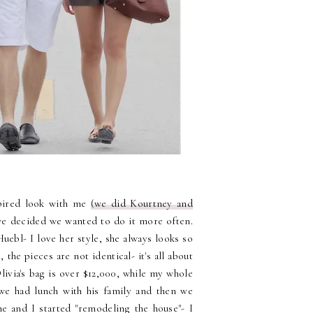
spired look with me
(we did Kourtney and
we decided we wanted to do it more often.
ebl- I love her style, she always looks so
 the pieces are not identical- it's all about
 Olivia's bag is over $12,000, while my whole
 we had lunch with his family and then we
 and I started "remodeling the house"- I