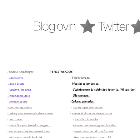
Previous Challenges:
RETOS PASADOS:
-
Maxi skirts
-
Faldas largas
.
-
Mixed prints
-
Mezclar estampados.
-
Celebrity inspired
-
Vestirte como tu celebridad favorita.
(Mi versión)
- Wear polka dots
-
USar lunares.
-
Primary colors
-
Colores primarios
-Contrasting colors
-
Colores que contrasten.
- Taking over somebody else's closet
-
Atacar el closet de otra persona
-
AM TO PM
-
Del día a la noche
-
Dress like your favorite blogger
-
Vístete como tu bloggera favorita.
-
Get inspired by your favorite era
-
Inspírate en tu década favorite
- Make your tennis look chic - Haz que tus tennis se ven chic