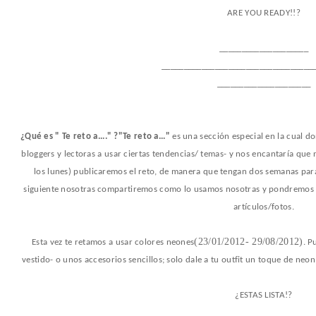
ARE YOU READY!!?
____________________
__________________________________
_____________________
¿Qué es " Te reto a...." ?"Te reto a..."
es una sección especial en la cual do
bloggers y lectoras a usar ciertas tendencias/ temas- y nos encantaría qu
los lunes) publicaremos el reto, de manera que tengan dos semanas para 
siguiente nosotras compartiremos como lo usamos nosotras y pondremos un
artículos/fotos.
(23/01/2012- 29/08/2012)
Esta vez te retamos a usar colores neones
. P
vestido- o unos accesorios sencillos; solo dale a tu outfit un toque de ne
¿ESTAS LISTA!?