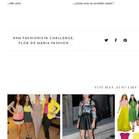
- LBD style
- ¿Cómo usas tu vestidito negro?
AVM FASHIONISTA CHALLENGE
,
FLOR DE MARIA FASHION
YOU MAY ALSO LIKE
"Ay Que Linda"-
We chall
Pleats at sea!
Hispanicize!
WEAR