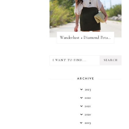
Wanderlust + Diamond Petal Giveaway
ARCHIVE
2023
2022
2021
2020
2019