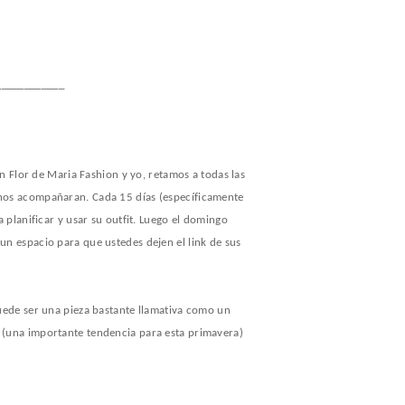
____________
n Flor de Maria Fashion y yo, retamos a todas las
e nos acompañaran. Cada 15 días (específicamente
planificar y usar su outfit. Luego el domingo
 espacio para que ustedes dejen el link de sus
u
ede ser una pieza bastante llamativa como un
on (una importante tendencia para esta primavera)