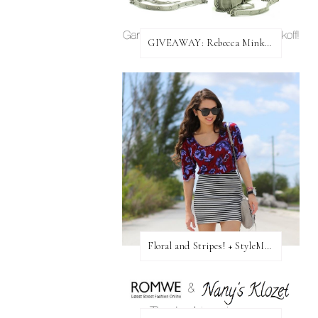
GIVEAWAY: Rebecca Minkoff Bag!
Floral and Stripes! + StyleMint GIVEAWAY!