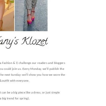
ia Fashion & I) challenge our readers and bloggers
ou could join us. Every Monday, we'll publish the
, the next Sunday: we'll show you how we wore the
k&outfit with everyone.
It can be a big piece like a dress, or just simple
a
big trend for spring).