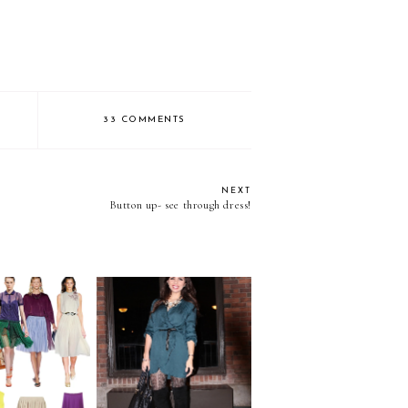
33 COMMENTS
NEXT
Button up- see through dress!
enge you to...
LATISM GALA
 PLEATS!
AWARDS!