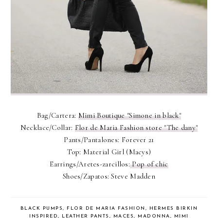
Bag/Cartera:
Mimi Boutique "Simone in black"
Necklace/Collar:
Flor de Maria Fashion store "The dany"
Pants/Pantalones: Forever 21
Top: Material Girl (Macys)
Earrings/Aretes-zarcillos:
Pop of chic
Shoes/Zapatos: Steve Madden
BLACK PUMPS
,
FLOR DE MARIA FASHION
,
HERMES BIRKIN
INSPIRED
,
LEATHER PANTS
,
MACES
,
MADONNA
,
MIMI