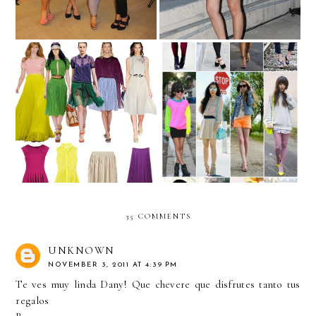
We challenge you to...
We challenge you to...
WEAR PLEATS!
WEAR NEON!
35 COMMENTS
UNKNOWN
NOVEMBER 3, 2011 AT 4:39 PM
Te ves muy linda Dany! Que chevere que disfrutes tanto tus
regalos