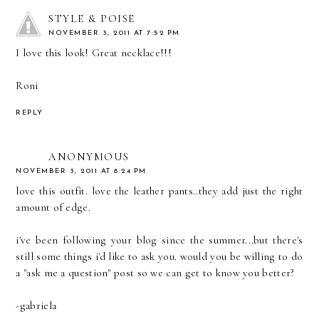
STYLE & POISE
NOVEMBER 3, 2011 AT 7:52 PM
I love this look! Great necklace!!!
Roni
REPLY
ANONYMOUS
NOVEMBER 3, 2011 AT 8:24 PM
love this outfit. love the leather pants..they add just the right
amount of edge.
i've been following your blog since the summer...but there's
still some things i'd like to ask you. would you be willing to do
a "ask me a question" post so we can get to know you better?
-gabriela