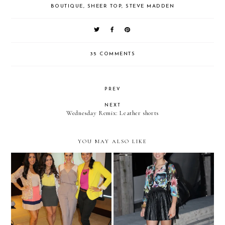
BOUTIQUE
,
SHEER TOP
,
STEVE MADDEN
35 COMMENTS
PREV
NEXT
Wednesday Remix: Leather shorts
YOU MAY ALSO LIKE
"Ay Que Linda"-
Pleats at sea!
Hispanicize!