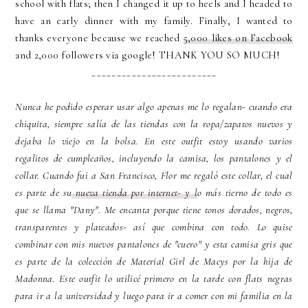
school with flats; then I changed it up to heels and I headed to
have an early dinner with my family. Finally, I wanted to
thanks everyone because we reached
5,000 likes on Facebook
and 2,000 followers via google! THANK YOU SO MUCH!
_________________________
Nunca he podido esperar usar algo apenas me lo regalan- cuando era
chiquita, siempre salía de las tiendas con la ropa/zapatos nuevos y
dejaba lo viejo en la bolsa. En este outfit estoy usando varios
regalitos de cumpleaños, incluyendo la camisa, los pantalones y el
collar. Cuando fui a San Francisco, Flor me regaló este collar, el cual
es parte de su
nueva tienda por internet- y l
o más tierno de todo es
que se llama "Dany". Me encanta porque tiene tonos dorados, negros,
transparentes y plateados- así que combina con todo. Lo quise
combinar con mis nuevos pantalones de "cuero" y esta camisa gris que
es parte de la colección de Material Girl de Macys por la hija de
Madonna. Este outfit lo utilicé primero en la tarde con flats negras
para ir a la universidad y luego para ir a comer con mi familia en la