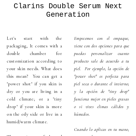
Clarins Double Serum Next
Generation
Let's start with the
Empecemos con el empaque,
packaging, It comes with a
viene con dos opciones para que
double chamber for
puedas personalizar cuanto
customization according to
producto sale de acuerdo a tu
your skin needs. What does
piel. Por ejemplo, la opción de
this mean? You can get a
"power shot" es perfecta para
"power shot" if you skin is
piel seca o durante el invierno;
dry or you are living in a
y la opción de "tiny drop"
cold climate; or a "tiny
funciona mejor en pieles grasas
drop" if your skin is more
o si vives climas cálidos y
on the oily side or live in a
húmedos.
humid/warm climate.
Cuando lo aplicas en tu mano,