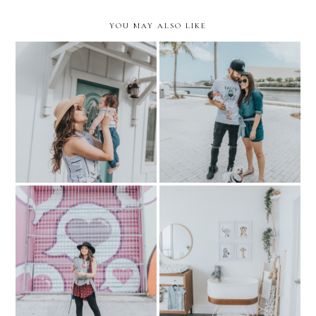
YOU MAY ALSO LIKE
Matching in STRIPES with
FIRST FAMILY OUTING
my little one- BABY NICO
NICO'S NURSERY
Short Walks with Nico and
REVEAL: Minimalistic zoo
Chiki
nursery