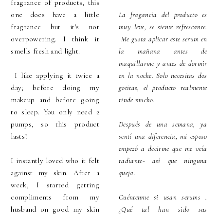
fragrance of products, this
one does have a little
La fragancia del producto es
fragrance but it's not
muy leve, se siente refrescante.
overpowering. I think it
Me gusta aplicar este serum en
smells fresh and light.
la mañana antes de
maquillarme y antes de dormir
I like applying it twice a
en la noche. Solo necesitas dos
day; before doing my
gotitas, el producto realmente
makeup and before going
rinde mucho.
to sleep. You only need 2
pumps, so this product
Después de una semana, ya
lasts!
sentí una diferencia, mi esposo
empezó a decirme que me veía
I instantly loved who it felt
radiante- así que ninguna
against my skin. After a
queja.
week, I started getting
compliments from my
Cuéntenme si usan serums .
husband on good my skin
¿Qué tal han sido sus