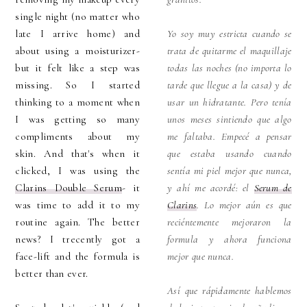
single night (no matter who
late I arrive home) and
Yo soy muy estricta cuando se
about using a moisturizer-
trata de quitarme el maquillaje
but it felt like a step was
todas las noches (no importa lo
missing. So I started
tarde que llegue a la casa) y de
thinking to a moment when
usar un hidratante. Pero tenía
I was getting so many
unos meses sintiendo que algo
compliments about my
me faltaba. Empecé a pensar
skin. And that's when it
que estaba usando cuando
clicked, I was using the
sentía mi piel mejor que nunca,
Clarins Double Serum
- it
y ahí me acordé: el
Serum de
was time to add it to my
Clarins
. Lo mejor aún es que
routine again. The better
reciéntemente mejoraron la
news? I trecently got a
formula y ahora funciona
face-lift and the formula is
mejor que nunca.
better than ever.
Así que rápidamente hablemos