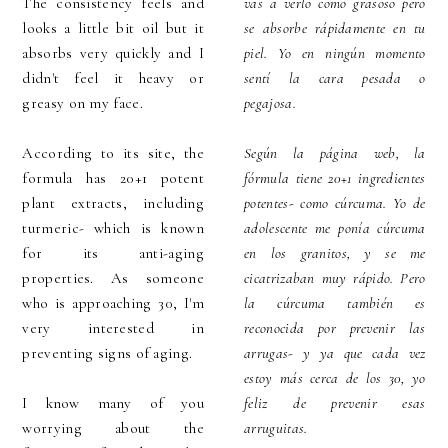
The consistency feels and
vas a verlo como grasoso pero
looks a little bit oil but it
se absorbe rápidamente en tu
absorbs very quickly and I
piel. Yo en ningún momento
didn't feel it heavy or
sentí la cara pesada o
greasy on my face.
pegajosa.
According to its site, the
Según la página web, la
formula has 20+1 potent
fórmula tiene 20+1 ingredientes
plant extracts, including
potentes- como cúrcuma. Yo de
turmeric- which is known
adolescente me ponía cúrcuma
for its anti-aging
en los granitos, y se me
properties. As someone
cicatrizaban muy rápido. Pero
who is approaching 30, I'm
la cúrcuma también es
very interested in
reconocida por prevenir las
preventing signs of aging.
arrugas- y ya que cada vez
estoy más cerca de los 30, yo
I know many of you
feliz de prevenir esas
worrying about the
arruguitas.