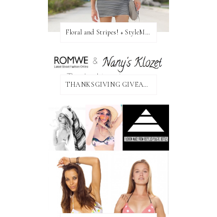
Floral and Stripes! + StyleMint GIVEAWAY!
THANKSGIVING GIVEAWAY!