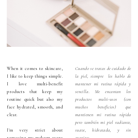
When it comes to skincare,
Cuando se tratas de cuidado de
I like to keep things simple.
la piel, siempre les hablo de
I love multi-benefit
mantener mi rutina rápida y
products that keep my
sencilla. Me encantan los
routine quick but also my
productos multi-usos (con
face hydrated, smooth, and
muchos beneficios) que
clear.
mantienen mi rutina rápida
pero también mi piel radiante,
I'm very strict about
suave, hidratada, y sin
removing my makeup every
granitos.