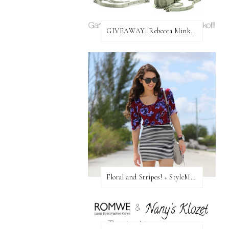
GIVEAWAY: Rebecca Minkoff Bag!
Floral and Stripes! + StyleMint GIVEAWAY!