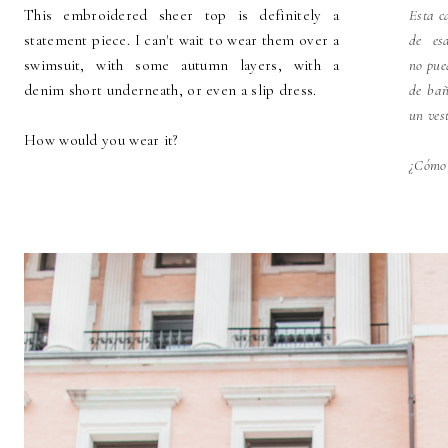
This embroidered sheer top is definitely a
Esta c
statement piece. I can't wait to wear them over a
de es
swimsuit, with some autumn layers, with a
no pue
denim short underneath, or even a slip dress.
de bañ
un vest
How would you wear it?
¿Cómo 