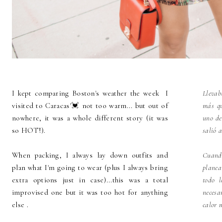
I kept comparing Boston's weather the week I
Llevab
visited to Caracas'💓 not too warm... but out of
más qu
nowhere, it was a whole different story (it was
uno de
so HOT!).
salió a
When packing, I always lay down outfits and
Cuando
plan what I'm going to wear (plus I always bring
plane
extra options just in case)...this was a total
todo l
improvised one but it was too hot for anything
necesa
else .
calor 