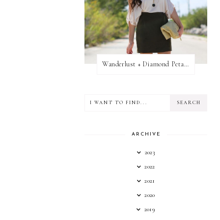
Wanderlust + Diamond Petal Giveaway
ARCHIVE
2023
2022
2021
2020
2019