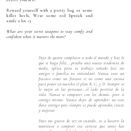
Reward yourself with a pretty bag or some
killer heels. Wear some red lipstick and
smile a lot <3
What are your secret weapons to stay comfy and
confident when it matters the most?
Deja de querer complacer a todo el mundo y haz lo
que te haga feliz....prueba una nueva tendencia de
moda, aplica para tu trabajo soñado (así tus
amigos o familia no entiendan). Nunca veas un
fracaso como un fracaso si no como una excusa
para poner en marcha el plan B, C, y D. Siempre ve
lo mejor en las personas...el lado positivo de la
vida. Nunca te compares con los demás...pero si
contigo misma. Nunca dejes de aprender- no seas
dura contigo pero siempre se puede aprender, crecer,
y mejorar.
Date tus gustos de vez en cuando...ve a hacerte la
manicura o comprar esa cartera que tanto has