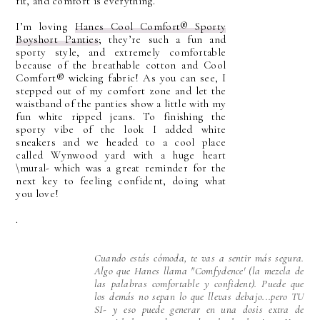
fit, and comfort is everything.
I’m loving
Hanes Cool Comfort® Sporty
Boyshort Panties
; they’re such a fun and
sporty style, and extremely comfortable
because of the breathable cotton and Cool
Comfort® wicking fabric! As you can see, I
stepped out of my comfort zone and let the
waistband of the panties show a little with my
fun white ripped jeans. To finishing the
sporty vibe of the look I added white
sneakers and we headed to a cool place
called Wynwood yard with a huge heart
\mural- which was a great reminder for the
next key to feeling confident, doing what
you love!
.
Cuando estás cómoda, te vas a sentir más segura.
Algo que Hanes llama "Comfydence' (la mezcla de
las palabras comfortable y confident). Puede que
los demás no sepan lo que llevas debajo...pero TU
SI- y eso puede generar en una dosis extra de