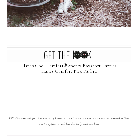
Hanes Cool Comfort® Sporty Boyshort Panties
Hanes Comfort Flex Fit bra
FTC disclosure: this post is sponsored by Hanes. All opinions are my own. All content was curated 100% by
me. I only partner with brands I truly trust and love.