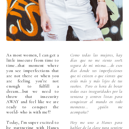
As most women, I can get a
Como todas las mujeres, hay
little insecure from time to
días que no me siento 100%
time…that moment where
segura de mi misma....de esos
you see imperfections that
días donde ves imperfecciones
are not there or when you
que ni existen o que sientes que
are feeling you’re not
estás más y más lejos de tus
enough to fulfill a
sueños. Pero es hora de botar
dream….but we need to
todas esas inseguridades por la
throw that insecurity
ventana y centros listas para
AWAY and feel like we are
conquistar al mundo en todo
ready to conquer the
momento... ¿quién me
world- who is with me!?
acompaña?
Today, I’m super excited to
Hoy me uno a Hanes para
be partnering with Hanes
hablar de la clave para sentirte