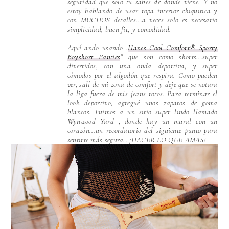
seguridad que solo tu sabes de donde viene. Y no
estoy hablando de usar ropa interior chiquitica y
con MUCHOS detalles...a veces solo es necesario
simplicidad, buen fit, y comodidad.
Aquí ando usando :
Hanes Cool Comfort® Sporty
Boyshort Panties
" que son como shorts...super
divertidos, con una onda deportiva, y super
cómodos por el algodón que respira. Como pueden
ver, salí de mi zona de comfort y deje que se notara
la liga fuera de mis jeans rotos. Para terminar el
look deportivo, agregué unos zapatos de goma
blancos. Fuimos a un sitio super lindo llamado
Wynwood Yard , donde hay un mural con un
corazón...un recordatorio del siguiente punto para
sentirte más segura.. ¡HACER LO QUE AMAS!