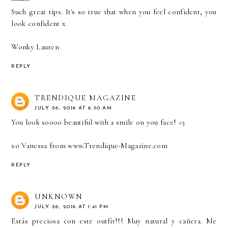
Such great tips. It's so true that when you feel confident, you
look confident x
Wonky Lauren
REPLY
TRENDIQUE MAGAZINE
JULY 26, 2016 AT 6:30 AM
You look soooo beautiful with a smile on you face! <3
xo Vanessa from
www.Trendique-Magazine.com
REPLY
UNKNOWN
JULY 26, 2016 AT 1:41 PM
Estás preciosa con este outfit!!! Muy natural y cañera. Me