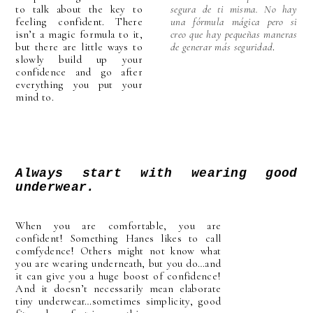
to talk about the key to
segura de ti misma. No hay
feeling confident. There
una fórmula mágica pero si
isn’t a magic formula to it,
creo que hay pequeñas maneras
but there are little ways to
de generar más seguridad
.
slowly build up your
confidence and go after
everything you put your
mind to.
Always start with wearing good
underwear.
When you are comfortable, you are
confident! Something
Hanes likes to call
comfydence! Others might not know what
you are wearing underneath, but you do…and
it can give you a huge boost of confidence!
And it doesn’t necessarily mean elaborate
tiny underwear…sometimes simplicity, good