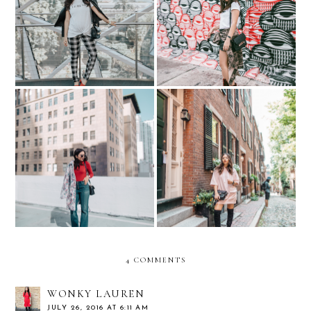
THE DALI MUSEUM...
ALL EYES ON YOU
with "Le BUMP"
WINTER 70s inspired:
Exploring Boston. Acorn
flared jeans, turtleneck,
Street
and colorful coat.
4 COMMENTS
WONKY LAUREN
JULY 26, 2016 AT 6:11 AM