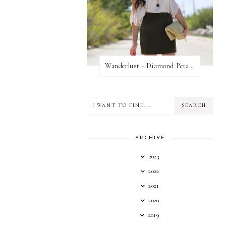
Wanderlust + Diamond Petal Giveaway
ARCHIVE
2023
2022
2021
2020
2019