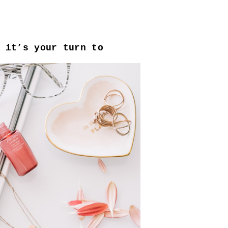
 it’s your turn to