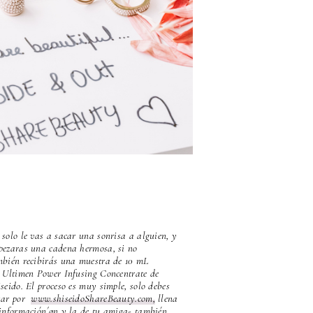
solo le vas a sacar una sonrisa a alguien, y
pezaras una cadena hermosa, si no
mbién recibirás una muestra de 10 mL
l Ultimen Power Infusing Concentrate de
seido. El proceso es muy simple, solo debes
sar por
www.shiseidoShareBeauty.com,
llena
 información´øn y la de tu amiga- también