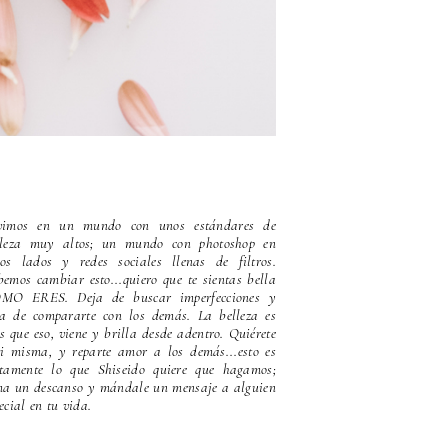
vimos en un mundo con unos estándares de
lleza muy altos; un mundo con photoshop en
dos lados y redes sociales llenas de filtros.
emos cambiar esto...quiero que te sientas bella
MO ERES. Deja de buscar imperfecciones y
ja de compararte con los demás. La belleza es
 que eso, viene y brilla desde adentro. Quiérete
ti misma, y reparte amor a los demás...esto es
stamente lo que Shiseido quiere que hagamos;
ma un descanso y mándale un mensaje a alguien
ecial en tu vida.