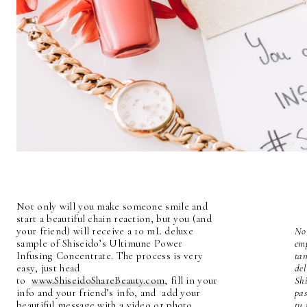
Not only will you make someone smile and
start a beautiful chain reaction, but you (and
your friend) will receive a 10 mL deluxe
No 
sample of Shiseido’s Ultimune Power
em
Infusing Concentrate. The process is very
ta
easy, just head
de
to
www.ShiseidoShareBeauty.com
, fill in your
Shi
info and your friend’s info, and add your
pa
beautiful message with a video or photo.
tu