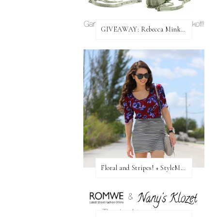
GIVEAWAY: Rebecca Minkoff Bag!
Floral and Stripes! + StyleMint GIVEAWAY!