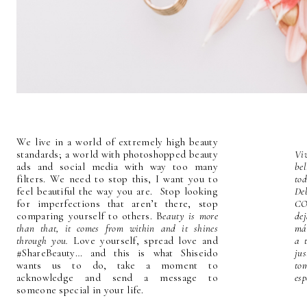
We live in a world of extremely high beauty
standards; a world with photoshopped beauty
Vi
ads and social media with way too many
be
filters. We need to stop this, I want you to
to
feel beautiful the way you are. Stop looking
Deb
for imperfections that aren’t there, stop
CO
comparing yourself to others. B
eauty is more
de
than that, it comes from within and it shines
más
through you.
Love yourself, spread love and
a 
#ShareBeauty…
and this is what Shiseido
ju
wants us to do, take a moment to
to
acknowledge and send a message to
esp
someone special in your life.