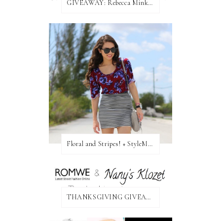
GIVEAWAY: Rebecca Minkoff Bag!
Floral and Stripes! + StyleMint GIVEAWAY!
THANKSGIVING GIVEAWAY!