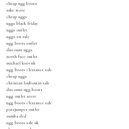
cheap ugg boots
nike store
cheap uggs
uggs black friday
uggs outlet
uggs on sale
ugg boots outlet
discount uggs
north face outlet
michael kors uk
ugg boots clearance sale
cheap uggs
christian louboutin sale
discount ugg boots
ugg outlet store
ugg boots clearance sale
parajumper outlet
zumba dvd
ugg boots sale uk