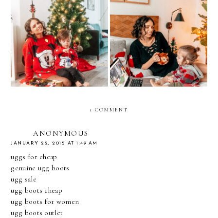
Getting in the Holiday
Endless Wonder
Spirit with shopDisney
1 COMMENT
ANONYMOUS
JANUARY 22, 2015 AT 1:49 AM
uggs for cheap
genuine ugg boots
ugg sale
ugg boots cheap
ugg boots for women
ugg boots outlet