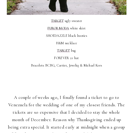
TARGET
ugly sweater
FUROR MODA
white skirt
SHOEDAZZLE black booties
H&M necklace
TARGET
bag
FOREVER 21 hat
Bracelets: BCBG, Cartier, Jeweliq & Michael Kors
A couple of weeks ago, I finally found a ticket to go to
Venezuela for the wedding of one of my closest friends. The
tickets are so expensive that I decided to stay the whole
month of December. Reason why Thanksgiving ended up
being extra special. It started early at midnight when a group