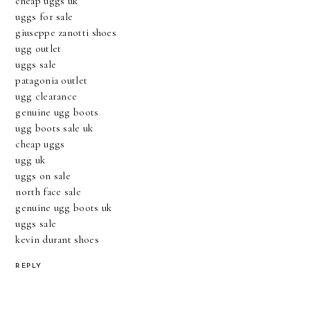
cheap uggs uk
uggs for sale
giuseppe zanotti shoes
ugg outlet
uggs sale
patagonia outlet
ugg clearance
genuine ugg boots
ugg boots sale uk
cheap uggs
ugg uk
uggs on sale
north face sale
genuine ugg boots uk
uggs sale
kevin durant shoes
REPLY