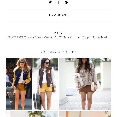
1 COMMENT
PREV
GIVEAWAY: with "DateVitation" . WIN a Custom Coupon Love Book!!
YOU MAY ALSO LIKE
Celebrity inspired:
Back home...in neutrals!
TAYLOR SWIFT