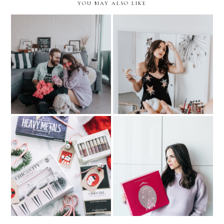
YOU MAY ALSO LIKE
How to Revive Your Hair
Every day SOIREE…with
on Lazy Days? DRY
VIVA LA JUICY
SHAMPOO!
Holiday Makeup Looks
with METALLICS &
HOLIDAY GIFT IDEA:
Holiday Gifts.. with Ulta
The perfect beauty set
Beauty