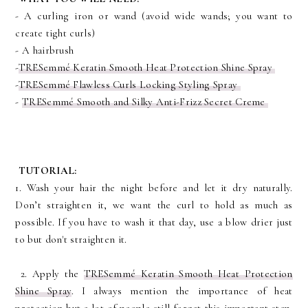
- A curling iron or wand (avoid wide wands; you want to
create tight curls)
- A hairbrush
-
TRESemmé Keratin Smooth Heat Protection Shine Spray
-
TRESemmé Flawless Curls Locking Styling Spray
-
TRESemmé Smooth and Silky Anti-Frizz Secret Creme
TUTORIAL:
1. Wash your hair the night before and let it dry naturally.
Don’t straighten it, we want the curl to hold as much as
possible. If you have to wash it that day, use a blow drier just
to but don't straighten it.
2. Apply the
TRESemmé Keratin Smooth Heat Protection
Shine Spray
. I always mention the importance of heat
protection but a lot of people still forget this important step.