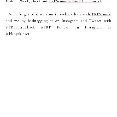
Fashion Week, check out
TRESemmé’s YouTube Channel.
Don’t forget to share your throwback look with
TRESemmé
and me by hashtagging it on Instagram and Twitter with
#TRESthrowback #TBT Follow on Instagram as
@Nanysklozet.
_____