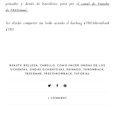
peinados y detrás de bastidores, pasa por e
l canal de Youtube
de TRESemmé.
No olvides compartir tus looks usando el hashtag #TRESthrowback
#TBT
BEAUTY
,
BELLEZA
,
CABELLO
,
COMO HACER ONDAS DE LOS
OCHENTAS
,
ONDAS OCHENTOSAS
,
PEINADO
,
THROWBACK
,
TRESEMME
,
TRESTHROWBACK
,
TUTORIAL
1 COMMENT