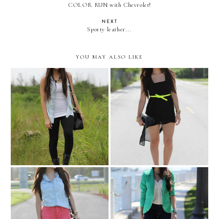
COLOR RUN with Chevrolet!
NEXT
Sporty leather...
YOU MAY ALSO LIKE
Rock and rain!
Buzzing just like neon!
Celebrity inspired:
Summer breeze!