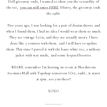
Doll giveaway ends, I wanted to show you the versatility of
the tee,
you can still enter HERE
. (Hurry, the giveaway ends
the 25th).
Two years ago, I was looking for a pair of denim shorts..and
when I found them, I had no idea I would wear them so much.
They are vintage Levis, and they are actually men's. I have
done like 3 remixes with them.. and I still have to update
them. This time I paired it with the basic white tee, a military
jacket with star studs, and some leopard booties.
MIAMI: remember I'm hosting an event at Nordstrom
Aventura Mall with Topshop tomorrow (Oct, 19th) ; it starts
at 1pm...see you there!
XOXO
__________