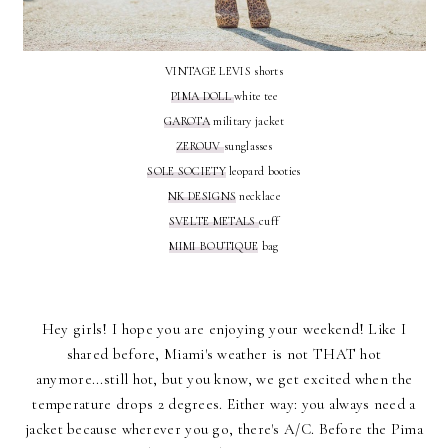
VINTAGE LEVIS shorts
PIMA DOLL
white tee
GAROTA
military jacket
ZEROUV
sunglasses
SOLE SOCIETY
leopard booties
NK DESIGNS
necklace
SVELTE METALS
cuff
MIMI BOUTIQUE
bag
Hey girls! I hope you are enjoying your weekend! Like I
shared before, Miami's weather is not THAT hot
anymore...still hot, but you know, we get excited when the
temperature drops 2 degrees. Either way: you always need a
jacket because wherever you go, there's A/C. Before the Pima