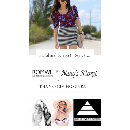
Floral and Stripes! + StyleMint GIVEAWAY!
THANKSGIVING GIVEAWAY!