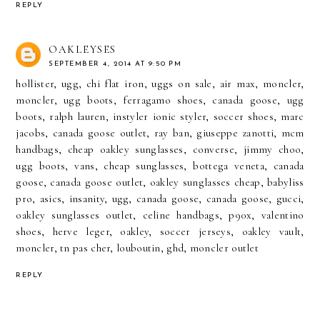
REPLY
OAKLEYSES
SEPTEMBER 4, 2014 AT 9:50 PM
hollister
,
ugg
,
chi flat iron
,
uggs on sale
,
air max
,
moncler
,
moncler
,
ugg boots
,
ferragamo shoes
,
canada goose
,
ugg
boots
,
ralph lauren
,
instyler ionic styler
,
soccer shoes
,
marc
jacobs
,
canada goose outlet
,
ray ban
,
giuseppe zanotti
,
mcm
handbags
,
cheap oakley sunglasses
,
converse
,
jimmy choo
,
ugg boots
,
vans
,
cheap sunglasses
,
bottega veneta
,
canada
goose
,
canada goose outlet
,
oakley sunglasses cheap
,
babyliss
pro
,
asics
,
insanity
,
ugg
,
canada goose
,
canada goose
,
gucci
,
oakley sunglasses outlet
,
celine handbags
,
p90x
,
valentino
shoes
,
herve leger
,
oakley
,
soccer jerseys
,
oakley vault
,
moncler
,
tn pas cher
,
louboutin
,
ghd
,
moncler outlet
REPLY