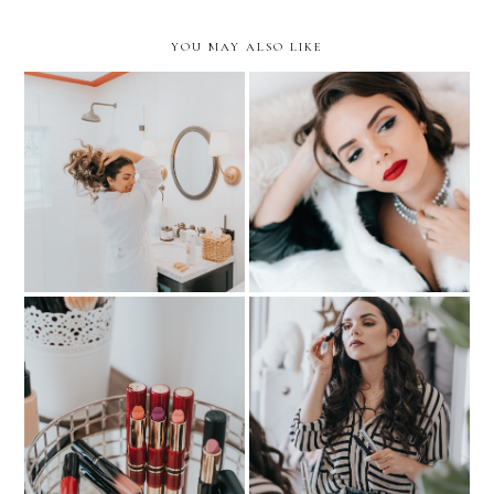
YOU MAY ALSO LIKE
BUSINESS OF
Hair Rescue- anytime
BLOGGING: Behind the
anywhere!
Scenes of a Beauty
Campaign
BEAUTY: My Lip
The Secret to Long and
Wardrobe
Healthy Lashes