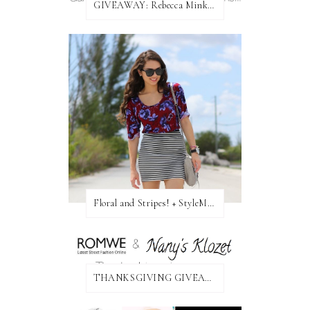
GIVEAWAY: Rebecca Minkoff Bag!
Floral and Stripes! + StyleMint GIVEAWAY!
THANKSGIVING GIVEAWAY!