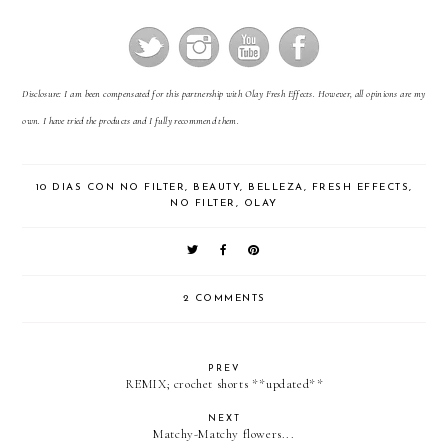
Disclosure: I am been compensated for this partnership with Olay Fresh Effects. However, all opinions are my
own. I have tried the products and I fully recommend them.
10 DIAS CON NO FILTER
,
BEAUTY
,
BELLEZA
,
FRESH EFFECTS
,
NO FILTER
,
OLAY
2 COMMENTS
PREV
REMIX; crochet shorts **updated**
NEXT
Matchy-Matchy flowers...