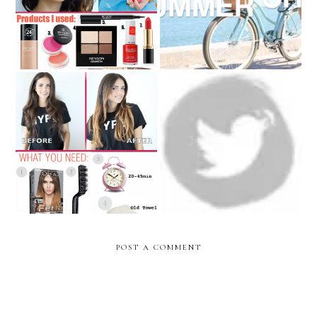
Ages”: Nany’s Klozet
under $50!
BEAUTY SUNDAY:
We live... We blog.. We
Ombré hair- the VIDEO
dance..
tutorial...
POST A COMMENT