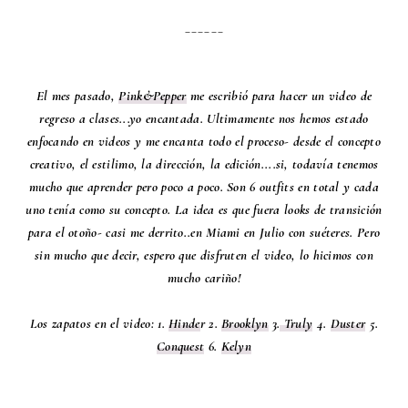
______
El mes pasado,
Pink&Pepper
me escribió para hacer un video de
regreso a clases...yo encantada. Ultimamente nos hemos estado
enfocando en videos y me encanta todo el proceso- desde el concepto
creativo, el estilimo, la dirección, la edición....si, todavía tenemos
mucho que aprender pero poco a poco. Son 6 outfits en total y cada
uno tenía como su concepto. La idea es que fuera looks de transición
para el otoño- casi me derrito..en Miami en Julio con suéteres. Pero
sin mucho que decir, espero que disfruten el video, lo hicimos con
mucho cariño!
Los zapatos en el video: 1.
Hinde
r 2.
Brooklyn
3.
Truly
4.
Duster
5.
Conquest
6.
Kelyn