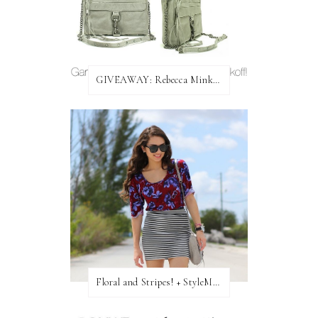
GIVEAWAY: Rebecca Minkoff Bag!
Floral and Stripes! + StyleMint GIVEAWAY!