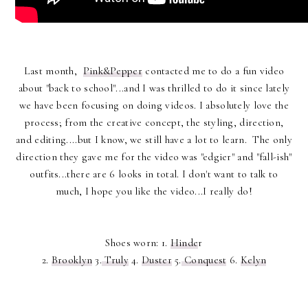
Last month,
Pink&Pepper
contacted me to do a fun video
about "back to school"...and I was thrilled to do it since lately
we have been focusing on doing videos. I absolutely love the
process; from the creative concept, the styling, direction,
and editing....but I know, we still have a lot to learn. The only
direction they gave me for the video was "edgier" and "fall-ish"
outfits...there are 6 looks in total. I don't want to talk to
much, I hope you like the video...I really do!
Shoes worn: 1.
Hinde
r
2.
Brooklyn
3.
Truly
4.
Duster
5.
Conquest
6.
Kelyn