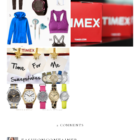
Holiday Gift Guide: For
Fitness Lovers…with
TIMEX GIFT FINDER...
Athleta...
TIMEX: Time for me
2 COMMENTS