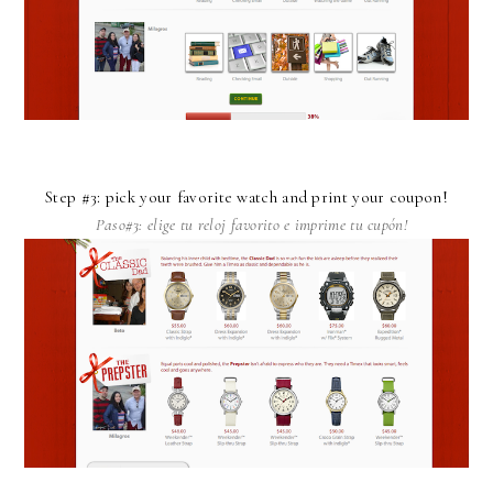
Step #3: pick your favorite watch and print your coupon!
Paso#3: elige tu reloj favorito e imprime tu cupón!