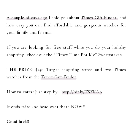
A couple of days ago
I told you about
Timex Gift Finder-
and
ho
w easy you can find affordable and gorgeous watches for
your family and friends.
If you are looking for free stuff
while you do your holiday
shopping, check out the “Timex Time For Me” Sweepstakes.
THE PRIZE
:
$
250 Target shopping spree and two Timex
watches from the
Timex Gift Finder
.
How to enter:
Just stop by….
http://bit.ly/TSZKA9
It ends 12/20.. so head over there NOW!!
Good luck!!