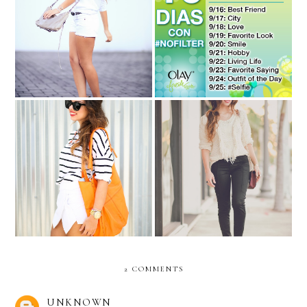
FRESH IT NEEDS
WHITE SENSATION-
#NOFILTER AND TAKE
WIN 2 TICKETS!!
THE “10 DIAS CON
#NOFILTER”
CHALLENGE
H&M 50 states of
WIN A GIVENCHY BAG!
FASHION!!
2 COMMENTS
UNKNOWN