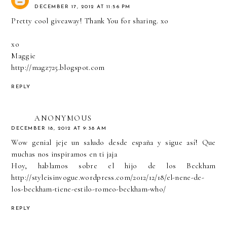
DECEMBER 17, 2012 AT 11:56 PM
Pretty cool giveaway! Thank You for sharing. xo
xo
Maggie
http://magz725.blogspot.com
REPLY
ANONYMOUS
DECEMBER 18, 2012 AT 9:38 AM
Wow genial jeje un saludo desde españa y sigue así! Que
muchas nos inspiramos en ti jaja
Hoy, hablamos sobre el hijo de los Beckham
http://styleisinvogue.wordpress.com/2012/12/18/el-nene-de-
los-beckham-tiene-estilo-romeo-beckham-who/
REPLY