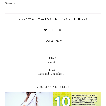
Suerte!!
GIVEAWAY
,
TIMEX FOR ME
,
TIMEX GIFT FINDER
2 COMMENTS
PREV
Varsity!!
NEXT
Leopard... in school....
YOU MAY ALSO LIKE
DISCOVER SKIN SO