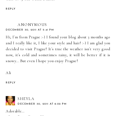
REPLY
ANONYMOUS
DECEMBER 30, 2011 AT 5:41 PM
Hi, I´m from Prague :-) I found your blog about 3 months ago
and I really like it, I like your style and hair! :-) I am glad you
decided to visit Prague! It´s true the weather isn´t very good
now, it´s cold and sometimes rainy, it will be better if it is
snowy... But even I hope you enjoy Prague!
Ali
REPLY
SHEYLA
DECEMBER 30, 2011 AT 6:02 PM
Adorable...