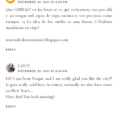
DECEMBER 30, 2011 AT 6:20 PM
Que GENIAL! en las fotos se ve que es hermoso eso por allá
y así tengas mil capas de ropa encima te ves preciosa como
siempre <3 La idea de los outfits es muy buena :) Disfruta
muchísimo tu viaje!
www.sabrilettsarmoire.blogspot.com
REPLY
LUCY
DECEMBER 30, 2011 AT 6:24 PM
Hi! I am from Prague and I am really glad you like the city!!
It gets really cold here in winter, normally we also have snow
on New Year's...
Have fun! You look amazing!
REPLY