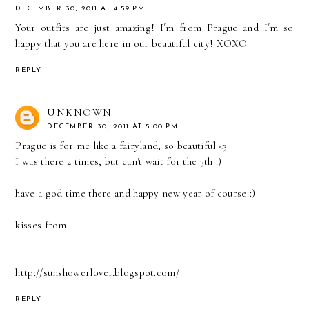
DECEMBER 30, 2011 AT 4:59 PM
Your outfits are just amazing! I´m from Prague and I´m so
happy that you are here in our beautiful city! XOXO
REPLY
UNKNOWN
DECEMBER 30, 2011 AT 5:00 PM
Prague is for me like a fairyland, so beautiful <3
I was there 2 times, but can't wait for the 3th :)
have a god time there and happy new year of course :)
kisses from
http://sunshowerlover.blogspot.com/
REPLY