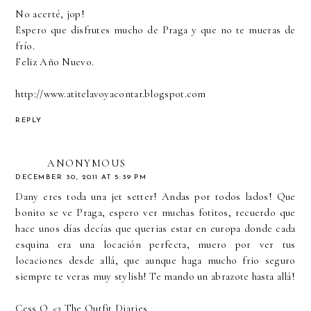
No acerté, jop!
Espero que disfrutes mucho de Praga y que no te mueras de
frío.
Feliz Año Nuevo.
http://www.atitelavoyacontar.blogspot.com
REPLY
ANONYMOUS
DECEMBER 30, 2011 AT 5:39 PM
Dany eres toda una jet setter! Andas por todos lados! Que
bonito se ve Praga, espero ver muchas fotitos, recuerdo que
hace unos días decías que querias estar en europa donde cada
esquina era una locación perfecta, muero por ver tus
locaciones desde allá, que aunque haga mucho frio seguro
siempre te veras muy stylish! Te mando un abrazote hasta allá!
Cess O. <3
The Outfit Diaries