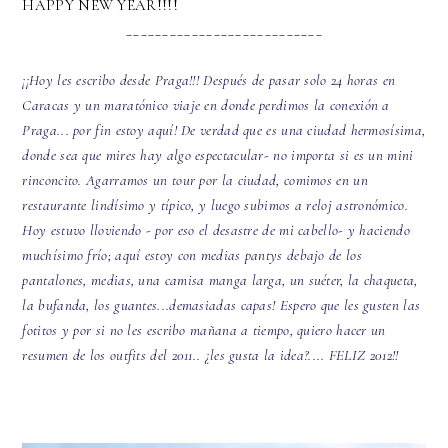
HAPPY NEW YEAR!!!!
___________________________
¡¡Hoy les escribo desde Praga!!! Después de pasar solo 24 horas en
Caracas y un maratónico viaje en donde perdimos la conexión a
Praga... por fin estoy aquí! De verdad que es una ciudad hermosísima,
donde sea que mires hay algo espectacular- no importa si es un mini
rinconcito. Agarramos un tour por la ciudad, comimos en un
restaurante lindísimo y típico, y luego subimos a reloj astronómico.
Hoy estuvo lloviendo - por eso el desastre de mi cabello- y haciendo
muchísimo frío; aquí estoy con medias pantys debajo de los
pantalones, medias, una camisa manga larga, un suéter, la chaqueta,
la bufanda, los guantes...demasiadas capas! Espero que les gusten las
fotitos y por si no les escribo mañana a tiempo, quiero hacer un
resumen de los outfits del 2011.. ¿les gusta la idea?.... FELIZ 2012!!