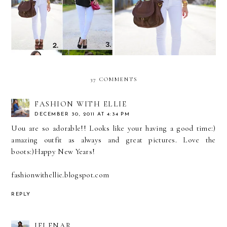
REMIX: white jeans
White horse!
37 COMMENTS
FASHION WITH ELLIE
DECEMBER 30, 2011 AT 4:34 PM
Uou are so adorable!! Looks like your having a good time:)
amazing outfit as always and great pictures. Love the
boots:)Happy New Years!
fashionwithellie.blogspot.com
REPLY
JELENAR