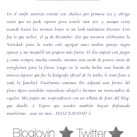
En el outfit anterior estrené este chaleco por primera vez y abriga
tanto que no pude esperar para usarlo otra vez- y aunque estoy
usando hasta las mismas botas es un look totalmente distinto. Esto
fue lo que utilicé el 24 de diciembre- día que nosotros celebramos la
Navidad- para la noche solo agregué unas medias pantys negra
opacas y me maquillé un poquito más fuerte. El día empezó con juegos
y como siempre, mucha comida- tuvimos una tarde de postres antes de
arreglarnos para la fiesta. Luego en la noche había una banda de
música (aparte que fui la fotógrafa oficial de la noche, le tomé fotos a
toda la familia). Finalmente comimos (les adjunté una fotitos del
plato típico navideño venezolano abajo) e hicimos un intercambio de
regalos. Mis papás me sorprendieron con un albúm de fotos del blog-
que detalle :). Espero que ustedes también hayan disfrutado
muchísimo... una vez más.. FELIZ NAVIDAD :)