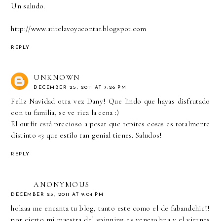
Un saludo.
http://www.atitelavoyacontar.blogspot.com
REPLY
UNKNOWN
DECEMBER 25, 2011 AT 7:26 PM
Feliz Navidad otra vez Dany! Que lindo que hayas disfrutado
con tu familia, se ve rica la cena :)
El outfit está precioso a pesar que repites cosas es totalmente
distinto <3 que estilo tan genial tienes. Saludos!
REPLY
ANONYMOUS
DECEMBER 25, 2011 AT 9:04 PM
holaaa me encanta tu blog, tanto este como el de fabandchic!!
por cierto mi maestra del spinning es venezolana y el viernes