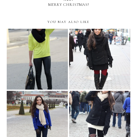
MERRY CHRISTMAS!
YOU MAY ALSO LIKE
NEON BUMBLEBEE!
Budapest, HUNGARY
Vienna- day 2!
HAPPY NEW YEAR!