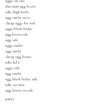
uggs on sale
discount ugg boots
nike high heels
ugg outlet store
cheap uggs for sale
uggs black friday
ugg boots sale
ugg sale
uggs outlet
ugg outlet
cheap ugg boots
nike kd 6
uggs sale
ugg outlet
ugg black friday sale
nike air max
ugg boots on sale
REPLY