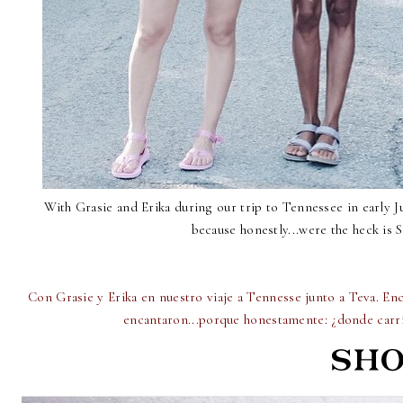
With Grasie and Erika during our trip to Tennessee in early Ju
because honestly...were the heck is 
Con Grasie y Erika en nuestro viaje a Tennesse junto a Teva. E
encantaron...porque honestamente: ¿donde carr