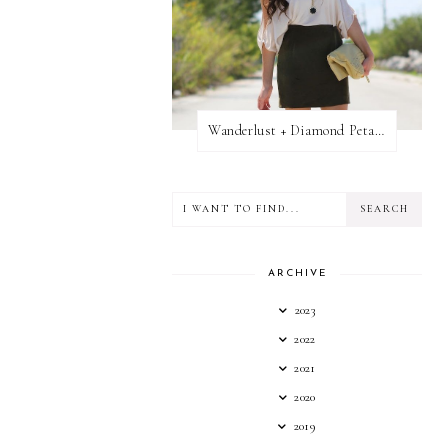
Wanderlust + Diamond Petal Giveaway
ARCHIVE
2023
2022
2021
2020
2019