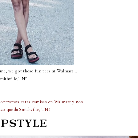
ne, we got these fun tees at Walmart...
Smithville,TN?
ncontramos estas camisas en Walmart y nos
izo queda Smithville, TN?