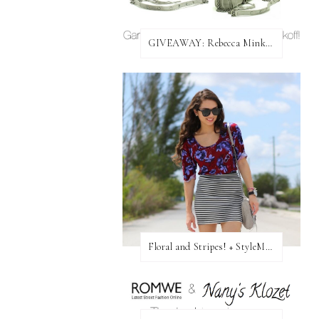
GIVEAWAY: Rebecca Minkoff Bag!
Floral and Stripes! + StyleMint GIVEAWAY!