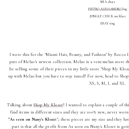
MIA shoes
PIETRO ALESSANDRO
bag
JUNGLE CHICK necklace
EBAY ring
I wore this for the "Miami Hair, Beauty, and Fashion" by Rocco 
part of Melao's newest collection. Melao is a venezuelan store th
be selling some of their pieces in my little store "Shop My Kloze
up with Melao but you have to stay tuned! For now, head to Shop M
XS, S, M, L and XL.
Talking about
Shop My Klozet
! I wanted to explain a couple of th
find items in different sizes and they are 100% new, never worn
"As seen on Nany's Kloze
t"; these pieces are my size and they h
part is that all the profit from As seen on Nany's Klozet is goi