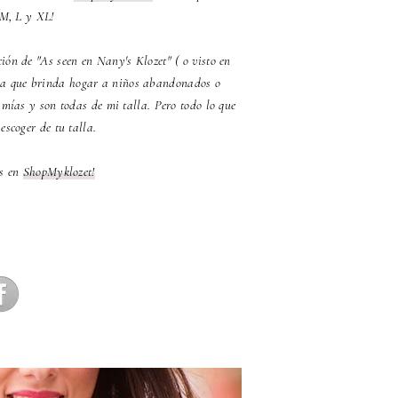
 M, L y XL!
ción de "As seen en Nany's Klozet" ( o visto en
na que brinda hogar a niños abandonados o
 mías y son todas de mi talla. Pero todo lo que
scoger de tu talla.
as en
ShopMyklozet!