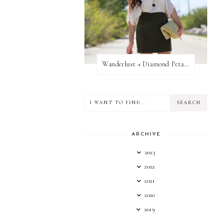
Wanderlust + Diamond Petal Giveaway
ARCHIVE
2023
2022
2021
2020
2019