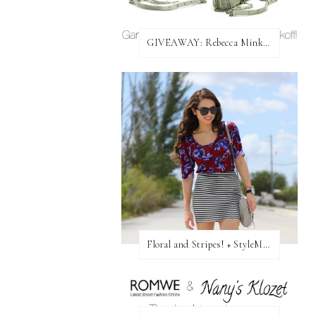
GIVEAWAY: Rebecca Minkoff Bag!
Floral and Stripes! + StyleMint GIVEAWAY!