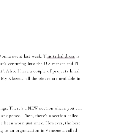
Donna event last week. T
his tribal dress
is
at's venturing into the U.S market and I'll
t". Also, I have a couple of projects lined
y Klozet... all the pieces are available in
ings. There's a
NEW
section where you can
 or opened. Then, there's a section called
ave been worn just once. However, the best
ng to an organization in Venezuela called