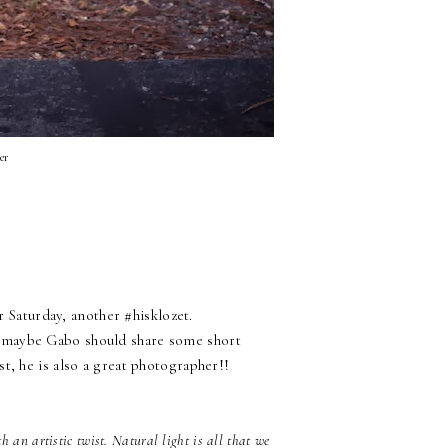
er
r Saturday, another #hisklozet.
at maybe Gabo should share some short
st, he is also a great photographer!!
h an artistic twist. Natural light is all that we