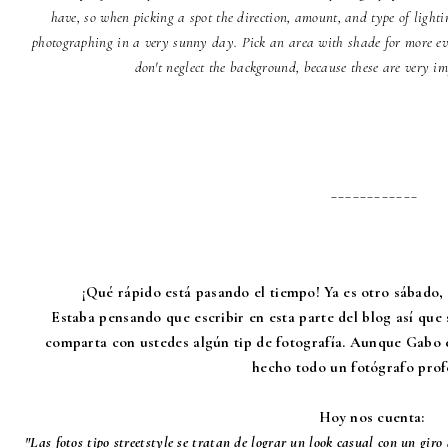
have, so when picking a spot the direction, amount, and type of light
photographing in a very sunny day. Pick an area with shade for more ev
don't neglect the background, because these are very i
____________
¡Qué rápido está pasando el tiempo! Ya es otro sábado, a
Estaba pensando que escribir en esta parte del blog así qu
comparta con ustedes algún tip de fotografía. Aunque Gabo e
hecho todo un fotógrafo prof
Hoy nos cuenta:
"Las fotos tipo streetstyle se tratan de lograr un look casual con un giro a