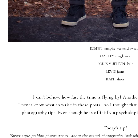
ROMWE vampire weekend sweat
OAKLEY sunglasses
LOUIS VUITTON belt
LEVIS jeans
RADII shoes
I can't believe how fast the time is flying by! Anothe
I never know what to write in these posts...so I thought th
photography tips. Even though he is officially a psychologi
Today's tip"
"
Street style fashion photos are all about the casual photography look wit