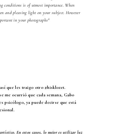
ing conditions is of utmost importance. When
en and pleasing light on your subject. However
mportant in your photographs"
sí que les traigo otro #hisklozet.
e se me ocurrió que cada semana, Gabo
s psicólogo, ya puede decirse que está
esional.
rtístico. En estos casos, lo mejor es utilizar luz