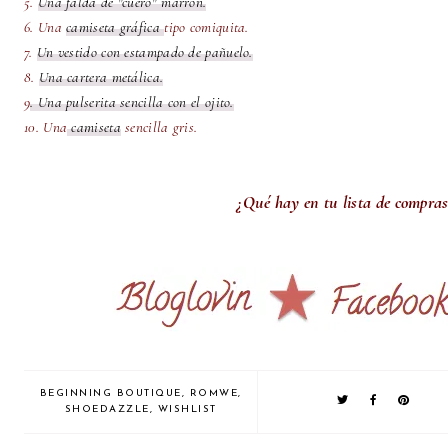
5.
Una falda de "cuero" marrón.
6. Una
camiseta gráfica
tipo comiquita.
7.
Un vestido con estampado de pañuelo.
8.
Una cartera metálica.
9
. Una pulserita sencilla con el ojito.
10. Una
camiseta
sencilla gris.
¿Qué hay en tu lista de compras
BEGINNING BOUTIQUE
,
ROMWE
,
SHOEDAZZLE
,
WISHLIST