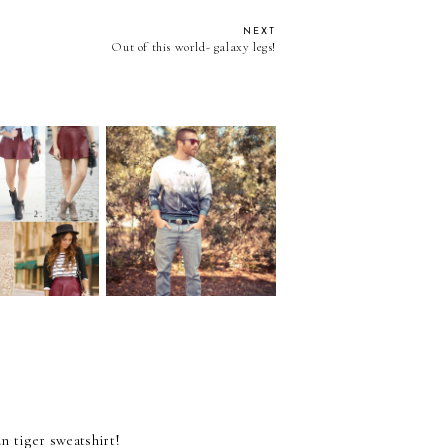
NEXT
Out of this world- galaxy legs!
: oxblood
HIS KLOZET:
. **updated**
"Vampire Weekend"
n tiger sweatshirt!