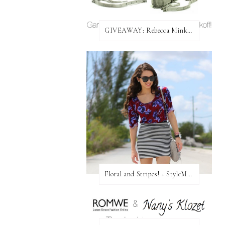
GIVEAWAY: Rebecca Minkoff Bag!
Floral and Stripes! + StyleMint GIVEAWAY!