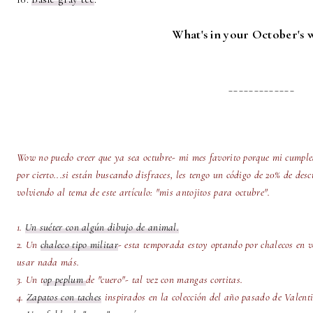
What's in your October's w
_____________
Wow no puedo creer que ya sea octubre- mi mes favorito porque mi cumple
por cierto...si están buscando disfraces, les tengo un código de 20% de des
volviendo al tema de este artículo: "mis antojitos para octubre".
1.
Un suéter con algún dibujo de animal.
2. Un
chaleco tipo militar
- esta temporada estoy optando por chalecos en v
usar nada más.
3. Un t
op peplum
de "cuero"- tal vez con mangas cortitas.
4.
Zapatos con taches
inspirados en la colección del año pasado de Valenti