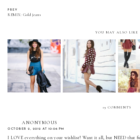
PREV
REMIX: Gold jeans
YOU MAY ALSO LIKE
REMIX
Je T'aime....
Queen of Hearts!
skirt..
19 COMMENTS
ANONYMOUS
OCTOBER 2, 2012 AT 10:06 PM
I LOVE everything on your wishlist! Want it all, but NEED that fu