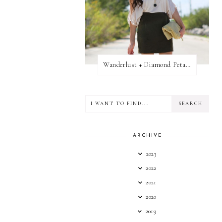
Wanderlust + Diamond Petal Giveaway
ARCHIVE
2023
2022
2021
2020
2019