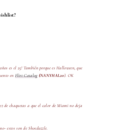
ishlist?
años es el 25! También porque es Halloween, que
cuento en
Flirt Catalog
(NANYHAL20
). OK
ez de chaquetas a que el calor de Miami no deja
no- estos son de Shoedazzle.