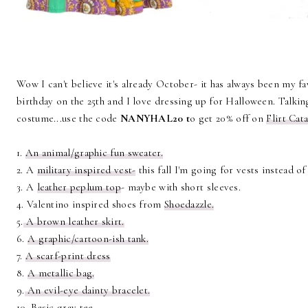
Wow I can't believe it's already October- it has always been my f
birthday on the 25th and I love dressing up for Halloween. Talkin
costume...use the code
NANYHAL20 t
o get 20% off on
Flirt Cat
1.
An animal/graphic fun sweater.
2. A
military inspired vest-
this fall I'm going for vests instead of
3. A
leather peplum top
- maybe with short sleeves.
4. Valentino inspired shoes from
Shoedazzle.
5.
A brown leather skirt.
6.
A graphic/cartoon-ish tank.
7.
A scarf-print dress
8.
A metallic bag.
9.
An evil-eye dainty bracelet.
10.
Basic gray tee
.