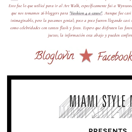
Esto fue lo que utilicé para ir al Art Walk, específicamente fui a Wynwo
que nos tomamos 26 bloggers para
"Fashion 4 a cause"
. Aunque fue casi
inimaginable, pero la pasamos genial; poco a poco fueron llegando casi 
como celebridades con tantos flash y fotos. Espero que disfruten las foto
jueves; la información esta abajo y pueden confi