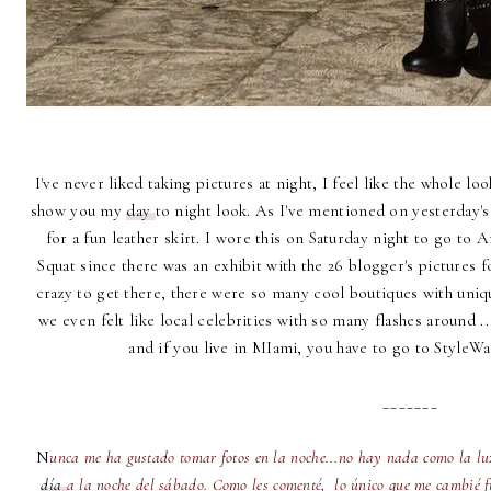
I've never liked taking pictures at night, I feel like the whole look
show you my
day
to night look. As I've mentioned on yesterday's
for a fun leather skirt. I wore this on Saturday night to go t
Squat since there was an exhibit with the 26 blogger's pictures 
crazy to get there, there were so many cool boutiques with uni
we even felt like local celebrities with so many flashes around ..
and if you live in MIami, you have to go to StyleW
_______
N
unca me ha gustado tomar fotos en la noche...no hay nada como la lu
día
a la noche del sábado. Como les comenté, lo único que me cambié fu