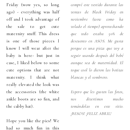
Friday (wow yes, so long
compré este vestido durante las
ago) - everything was half
ventas de Black Friday en
off and I took advantage of
noviembre (wow como ha
the sale to get cute
volado el tiempo) aprovechando
maternity stuff. This dress
que todo estaba 50% de
is one of those pieces I
descuento en ASOS. Me gusta
know I will wear after the
porque es una pieza que voy a
baby is here- but just in
seguir usando después del bebé
case, I liked below to some
aunque sea de maternidad. El
cute options that are not
toque cool lo dieron las botitas
maternity. I think what
blancas y el sombrero.
really elevated the look was
the accessories (the white
Espero que les gusten las fotos,
ankle boots are so fun, and
nos divertimos mucho
the cabby hat).
tomándolas en este sitio.
¡BESOS! ¡FELIZ ABRIL!
Hope you like the pics! We
had so much fun in this