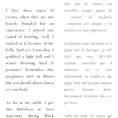
Este tipo de eventos son
I love these types of
increíbles porque aparte de
events; when they are not
conocer al producto,
heavily branded but an
compartes con amigas y se
experience. I played one
convierte en una experiencia.
round of bowling- well, I
sucked at it because of the
La pregunta más frecuente es si
belly. And yes, I was okay. I
jugué con la barriga, ¡¡y SI!!
grabbed a light ball and I
Solo que tuve MUCHO
wasn't throwing hard (I
cuidado, recuerden que el
promise). Remember that
embarazo no es una
pregnancy isn't an illness
enfermedad. La verdad es que
but you should always listen
jugué muy mal porque tampoco
to your body.
quería hacerme daño-
básicamente la pelota iba a 0
As far as my outfit. I got
por hora.
this shirtdress at Asos
maternity during Black
Sobre mi outfit: les cuento que