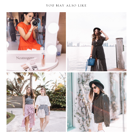
YOU MAY ALSO LIKE
Getting Ready for
PREMIOS
Peace. Love. World - Swim
JUVENTUD...with
Week Event
Neutrogena
10 QUESTIONS with
White Boyfriend Jeans +
ANDREA ERASO
Army Bomber + Patches