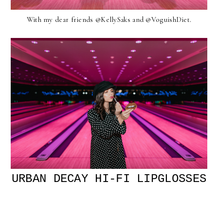
With my dear friends @KellySaks and @VoguishDiet.
URBAN DECAY HI-FI LIPGLOSSES