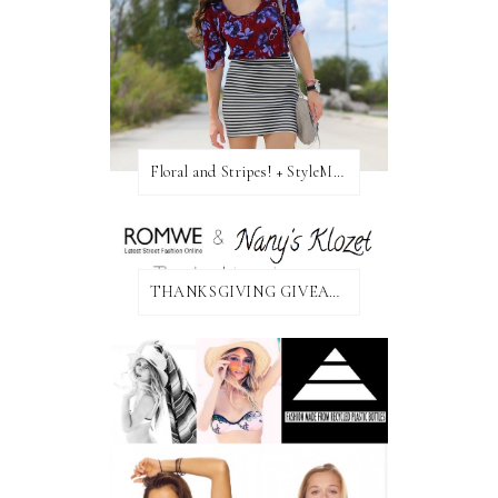
Floral and Stripes! + StyleMint GIVEAWAY!
THANKSGIVING GIVEAWAY!