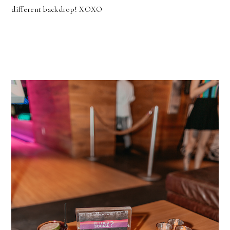
different backdrop! XOXO