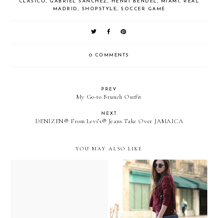
CLÁSICO
,
GABRIEL SANCHEZ
,
HENRI BENDEL
,
MIAMI
,
REAL
MADRID
,
SHOPSTYLE
,
SOCCER GAME
0 COMMENTS
PREV
My Go-to Brunch Outfit
NEXT
DENIZEN® From Levi’s® Jeans Take Over JAMAICA
YOU MAY ALSO LIKE
You are invited:
#ALLERGYFACE twitter
Goin' Downtown...