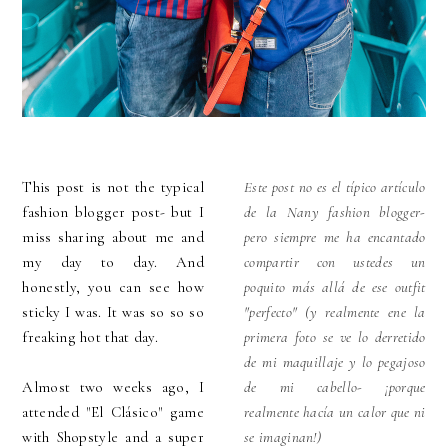
This post is not the typical
Este post no es el típico artículo
fashion blogger post- but I
de la Nany fashion blogger-
miss sharing about me and
pero siempre me ha encantado
my day to day. And
compartir con ustedes un
honestly, you can see how
poquito más allá de ese outfit
sticky I was. It was so so so
"perfecto" (y realmente ene la
freaking hot that day.
primera foto se ve lo derretido
de mi maquillaje y lo pegajoso
Almost two weeks ago, I
de mi cabello- ¡porque
attended "El Clásico" game
realmente hacía un calor que ni
with Shopstyle and a super
se imaginan!)