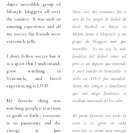
duper incredible group of
lifestyle bloggers all over
Hace casi dos semanas, fui a
the country. It was such an
uno de los juegos de fútbol de
amazing experience and all
Real Madrid vs Barça en
my soccer fan friends were
Miami junto a Shopstyle y un
extremely jelly.
grupo de bloggers más que
increíble. Yo no soy la más
I don't follow soccer but it
fanática del fútbol como tal
is a sport that I understand,
pero es un deporte que entiendo
grew watching in
y crecí viendo en Venezuela- y
Venezuela, and loved
verlo en VIVO fue mundial.
experiencing it LIVE!
Todos mis amigos y familiares
que son mega fanáticos se
My favorite thing was
estaban muriendo de los celos.
watching people's reactions
to goals or fouls , everyone
Mi parte favorita era verle la
is so passionate and the
cara a la gente en cada
energy is just
reacción; se siente una energía