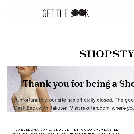
BARCELONA GAME
,
BLOGGER
,
DIROCCO EYEWEAR
,
EL