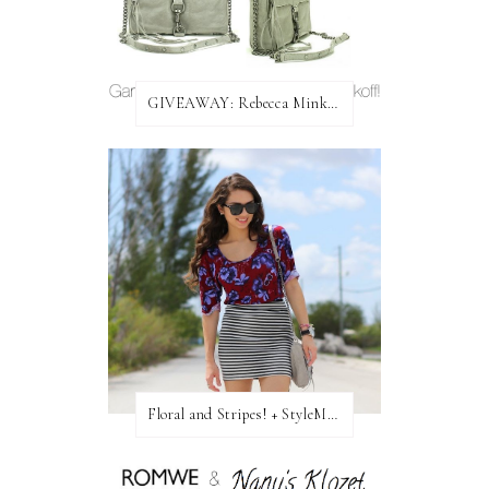
GIVEAWAY: Rebecca Minkoff Bag!
Floral and Stripes! + StyleMint GIVEAWAY!