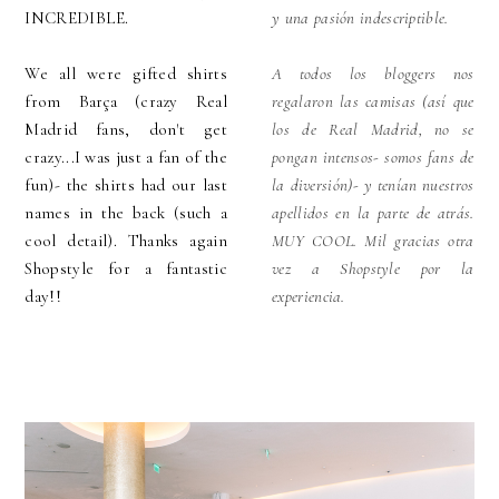
INCREDIBLE.
y una pasión indescriptible.
We all were gifted shirts
A todos los bloggers nos
from Barça (crazy Real
regalaron las camisas (así que
Madrid fans, don't get
los de Real Madrid, no se
crazy...I was just a fan of the
pongan intensos- somos fans de
fun)- the shirts had our last
la diversión)- y tenían nuestros
names in the back (such a
apellidos en la parte de atrás.
cool detail). Thanks again
MUY COOL. Mil gracias otra
Shopstyle for a fantastic
vez a Shopstyle por la
day!!
experiencia.