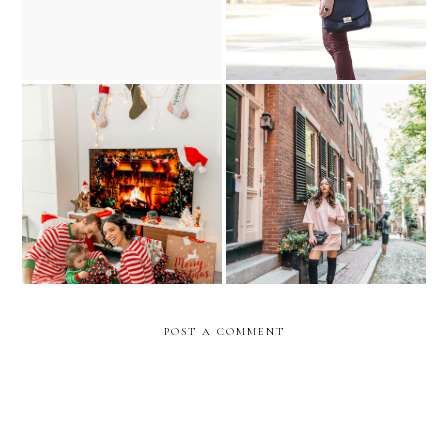
party.
Holiday Traditions at
Exploring Boston. Acorn
Home
Street
POST A COMMENT