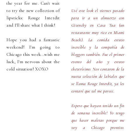
the year for me. Can't wait
to try the new collection of
Usé este look el viernes pasado
lipsticks: Rouge Interdit
para ir a un almuerzo con
and I'll share what I think!
Givenchy en Casa Tua (un
restaurante muy rico en Miami
Hope you had a fantastic
Beach). La comida estuvo
weekend! I'm going to
increíble y la compañía de
Chicago this week...wish me
bloggers también. Fue el primer
luck, I'm nervous about the
evento del año y estuvo
cold situation! XOXO
cheverísimo. Nos contaron de la
nueva colección de labiales que
se llama Rouge Interdit, ya les
contaré que tal me parece.
Espero que hayan tenido un fin
de semana increíble! Yo tengo
que hacer maletas porque me
voy a Chicago prontito.