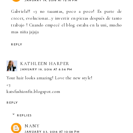
JANUARY 19, 2016 AT 12:14 PM
Gabriela!! <3 no taaantas, poco a poco! Es parte de
crecer, evolucionar...y invertir en piezas después de tanto
trabajo ! Cuando empecé el blog estaba en la uni, mucho
mas niña jajaja
REPLY
KATHLEEN HARPER
JANUARY 19, 2016 AT 8:56 PM
Your hair looks amazing! Love the new style!
<3
katsfashionfix.blogspot.com
REPLY
REPLIES
NANY
JANUARY 23, 2016 AT 10:08 PM