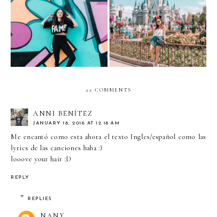
The Magic Of Disney
Fame & Famous
World- Cinderella's Castle
22 COMMENTS
ANNI BENÍTEZ
JANUARY 18, 2016 AT 12:18 AM
Me encantó como esta ahora el texto Ingles/español como las
lyrics de las canciones haha :)
looove your hair :D
REPLY
REPLIES
NANY