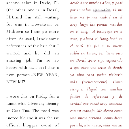
second salon in Davie, FL
desde hace muchos años, y pasé
(the other one is in Doral,
por su salon:
Qiu Salon
. El me
FL)..and I'm still waiting
hizo mi primer ombré en el
for one in Downtown or
2013, luego las puntas rosadas
Midtown so I can go more
en el 2014, el balayage en el
often. As usual, I took some
2015, y ahora el "long-bob" en
references of the hair that I
el 2016. Me fui a su nuevo
wanted and he did an
salón en Davie, FL (tiene otro
amazing job. I'm so so
en Doral...pero sigo esperando
happy with it...I feel like a
a que abra uno cerca de donde
new person...NEW YEAR,
yo vivo para poder visitarlo
NEW ME!
más frecuentemente). Como
siempre, llegué con muchas
I wore this on Friday for a
fotitos de referencia y de
lunch with Givenchy Beauty
verdad que quedé muy contenta
at Casa Tua. The food was
con su trabajo. Me siento como
incredible and it was the 1st
una nueva persona...como dicen
official blogger event of
por ahí, año nuevo, vida nueva!