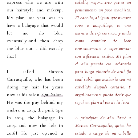
express who we are with
cabello, mejor....creo que es un
our hairstyle and makeup.
pensamiento un poco machista.
My plan last year was to
El cabello, al igual que nuestra
have a balayage that would
ropa o maquillaje, es una
let me do blue
manera de expresarnos...y nada
eventually..and then chop
como cambiar de look
the blue out. I did exactly
constantemente e experimentar
that!
con diferentes estilos. Mi plan
el año pasado era aclararlo
I called Marcos
para luego pintarlo de azul (lo
Carrasquillo, who has been
cual sabía que acabaría con mi
doing my hair for years
cabello)y después cortarlo. Y
now at his salon,
Qui Salon.
orgullosamente puedo decir que
He was the guy behind my
seguí mi plan al pie de la letra.
ombre in 2013, the pink tips
in 2014, the balayage in
A principios de año llamé a
2015...and now the lob in
Marocs Carrasquillo, quien ha
2016! He just opened a
estado a cargo de mi cabello