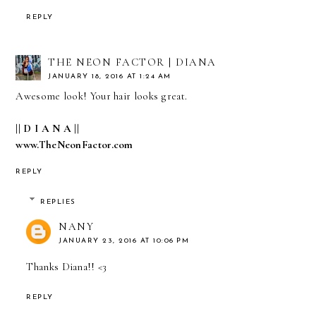
REPLY
THE NEON FACTOR | DIANA
JANUARY 18, 2016 AT 1:24 AM
Awesome look! Your hair looks great.
|| D I A N A ||
www.TheNeonFactor.com
REPLY
REPLIES
NANY
JANUARY 23, 2016 AT 10:06 PM
Thanks Diana!! <3
REPLY