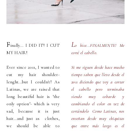
F
L
inally... I DID IT! I CUT
o hice...FINALMENTE! Me
MY HAIR!
corté el cabello.
Ever since 2011, I wanted to
Si me siguen desde hace mucho
cut my hair shoulder-
tiempo saben que llevo desde el
lenght...but I couldn't! As
2011 diciendo que voy a cortar
Latinas, we are raised that
el cabello pero terminaba
long beautiful hair is "the
siendo muy cobarde y
only option"- which is very
cambiando el color en vez de
sad, because it is just
cortándolo Como Latinas, nos
hair...and just as clothes,
enseñan desde muy chiquitas
we should be able to
que entre más largo es el