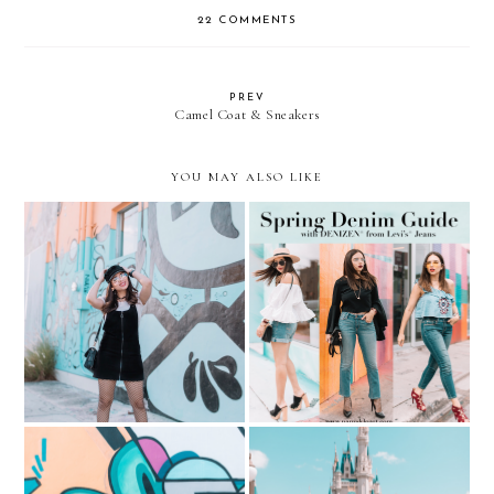
22 COMMENTS
PREV
Camel Coat & Sneakers
YOU MAY ALSO LIKE
Spring Denim Guide…with
Fishnets, overalls, and
DENIZEN® from Levi’s®
clear aviators
Jeans