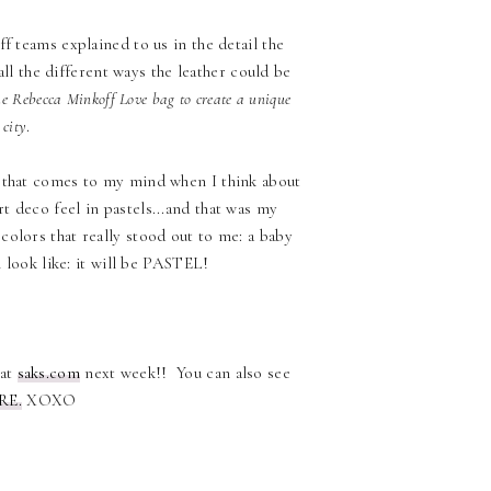
teams explained to us in the detail the
ll the different ways the leather could be
e Rebecca Minkoff Love bag to create a unique
 city
.
g that comes to my mind when I think about
t deco feel in pastels...and that was my
colors that really stood out to me: a baby
 look like: it will be PASTEL!
 at
saks.com
next week!! You can also see
RE.
XOXO