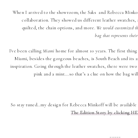
When I arrived to the showroom; the Saks and Rebecca Minkoff 
collaboration. They showed us different leather swatches, a
quilted, the chain options, and more.
We would customized th
bag that represents their
I've been calling
Miami
home for almost 10 years. The first thin
Miami, besides the gorgeous beaches, is South Beach and its ar
inspiration. Going through the leather swatches, there were two 
pink and a mint….so that’s a clue on how the bag will
So stay tuned…my design for Rebecca Minkoff will be available
The Edition Story by clicking HE
_____