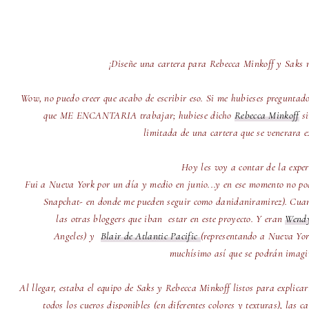
¡Diseñe una cartera para Rebecca Minkoff y Saks 
Wow, no puedo creer que acabo de escribir eso. Si me hubieses preguntad
que ME ENCANTARIA trabajar; hubiese dicho
Rebecca Minkoff
si
limitada de una cartera que se venerara 
Hoy les voy a contar de la exper
Fui a Nueva York por un día y medio en junio...y en ese momento no po
Snapchat- en donde me pueden seguir como danidaniramirez). Cuan
las otras bloggers que
iban
estar en este proyecto. Y eran
Wendy
Angeles) y
Blair de Atlantic Pacific
(representando a Nueva Yor
muchísimo así que se podrán imagi
Al llegar, estaba el equipo de Saks y Rebecca Minkoff listos para explica
todos los cueros disponibles (en diferentes colores y texturas), la