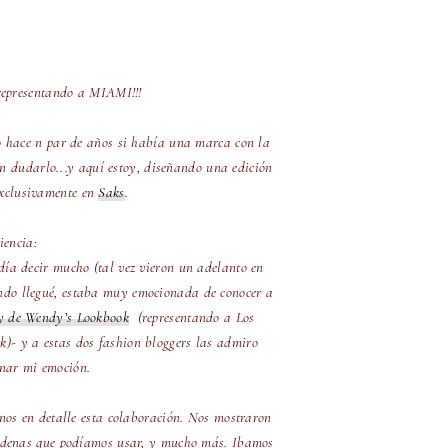
representando a MIAMI!!!
o hace n par de años si había una marca con la
n dudarlo...y aquí estoy, diseñando una edición
exclusivamente en
Saks
.
iencia:
día decir mucho (tal vez vieron un
adelanto
en
do llegué, estaba muy emocionada de conocer a
 de Wendy’s Lookbook
(representando a Los
k)- y a estas dos fashion bloggers las admiro
nar mi emoción.
rnos en detalle esta colaboración. Nos mostraron
s cadenas que podíamos usar, y mucho más. Ibamos