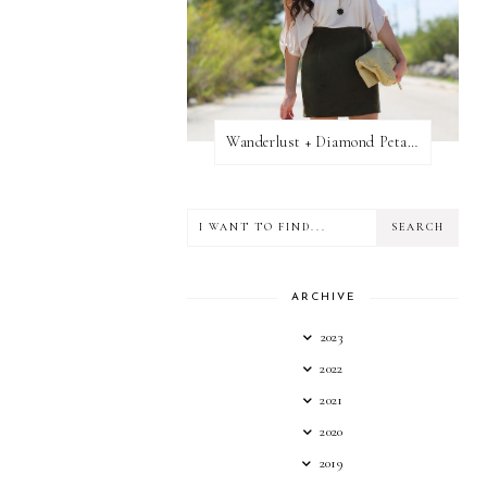
Wanderlust + Diamond Petal Giveaway
ARCHIVE
2023
2022
2021
2020
2019