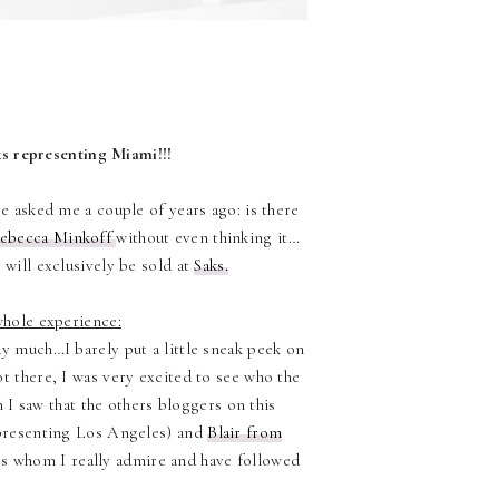
s representing Miami!!!
ve asked me a couple of years ago: is there
ebecca Minkoff
without even thinking it…
 will exclusively be sold at
Saks.
 whole experience:
ay much…I barely put a little sneak peek on
 there, I was very excited to see who the
I saw that the others bloggers on this
resenting Los Angeles) and
Blair from
s whom I really admire and have followed