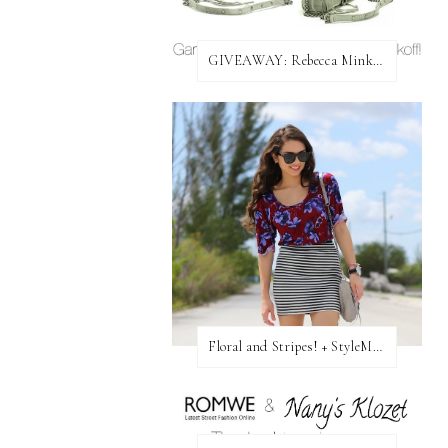
GIVEAWAY: Rebecca Minkoff Bag!
Floral and Stripes! + StyleMint GIVEAWAY!