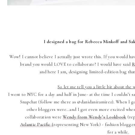
I designed a bag for Rebecca Minkoff and Sak
Wow! I cannot believe I actually just wrote this. If you would ha
brand you would LOVE to collaborate? I would have said
R
and here I am, designing limited-edition bag that
So let me tell you a little bit about the
I went to NYC for a day and half in June- at the time I couldn’t s
Snapchat (follow me there as @danidaniramirez). When I got
other bloggers were…and I got even more excited when 
collaboration were
Wendy from Wendy’s Lookbook
(rep
Atlantic Pacific (
representing New York) - fashion blogger
for a while.