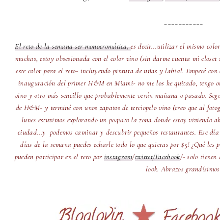
___________
El reto de la semana ser monocromática,
es decir...utilizar el mismo col
muchas, estoy obsesionada con el color vino (sin darme cuenta mi closet 
este color para el reto- incluyendo pintura de uñas y labial. Empecé co
inauguración del primer H&M en Miami- no me los he quitado, tengo ot
vino y otro más sencillo que probablemente verán mañana o pasado. Segu
de H&M- y terminé con unos zapatos de terciopelo vino (creo que al fotog
lunes estuvimos explorando un poquito la zona donde estoy viviendo ah
ciudad...y podemos caminar y descubrir pequeños restaurantes. Ese día 
días de la semana puedes echarle todo lo que quieras por $5! ¿Qué les 
pueden participar en el reto por
instagram
/
twitter
/Facebook
/
- solo tienen
look. Abrazos grandísimos