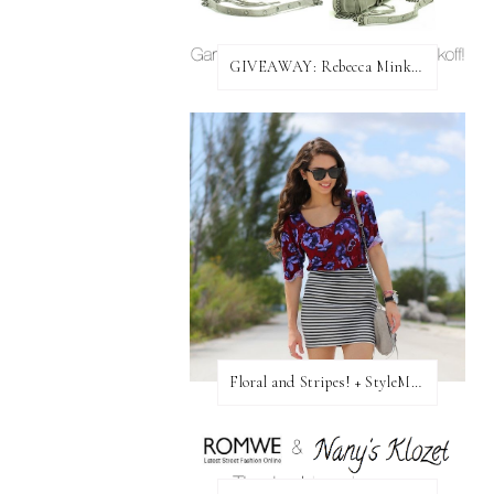
GIVEAWAY: Rebecca Minkoff Bag!
Floral and Stripes! + StyleMint GIVEAWAY!