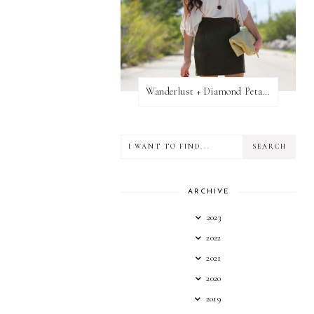
Wanderlust + Diamond Petal Giveaway
ARCHIVE
2023
2022
2021
2020
2019