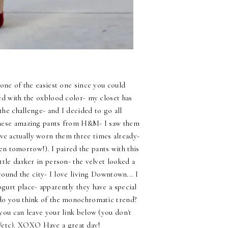
s one of the easiest one since you could
sed with the oxblood color- my closet has
 the challenge- and I decided to go all
h these amazing pants from H&M- I saw them
ave actually worn them three times already-
en tomorrow!). I paired the pants with this
tle darker in person- the velvet looked a
round the city- I love living Downtown... I
urt place- apparently they have a special
do you think of the monochromatic trend?
ou can leave your link below (you don't
/etc). XOXO Have a great day!