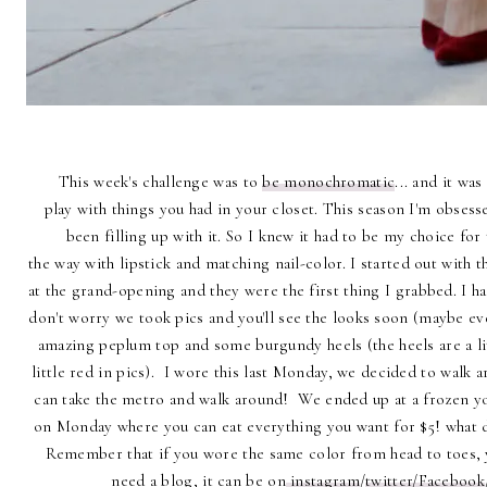
This week's challenge was to
be monochromatic
... and it wa
play with things you had in your closet. This season I'm obses
been filling up with it. So I knew it had to be my choice for
the way with lipstick and matching nail-color. I started out wit
at the grand-opening and they were the first thing I grabbed. I h
don't worry we took pics and you'll see the looks soon (maybe ev
amazing peplum top and some burgundy heels (the heels are a lit
little red in pics). I wore this last Monday, we decided to walk a
can take the metro and walk around! We ended up at a frozen yog
on Monday where you can eat everything you want for $5! what 
Remember that if you wore the same color from head to toes, y
need a blog, it can be on
instagram
/
twitter
/Facebook