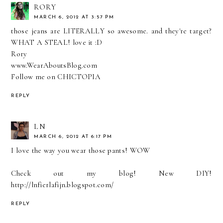
RORY
MARCH 6, 2012 AT 3:57 PM
those jeans are LITERALLY so awesome. and they're target?
WHAT A STEAL! love it :D
Rory
www.WearAboutsBlog.com
Follow me on CHICTOPIA
REPLY
LN
MARCH 6, 2012 AT 6:17 PM
I love the way you wear those pants! WOW
Check out my blog! New DIY!
http://lnfierlafijn.blogspot.com/
REPLY