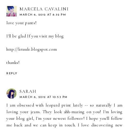
MARCELA CAVALINI
MARCH 6, 2012 AT 8:32 PM
love your pants!
I'll be glad If you visit my blog
http://letuule.blogspot.com
thanks!
REPLY
SARAH
MARCH 6, 2012 AT 10:53 PM
I am obsessed with leopard print lately -- so naturally I am
loving your jeans. They look ahh-mazing on you! I'm loving
your blog girl, I'm your newest follower! I hope you'll follow
me back and we can keep in touch. I love discovering new