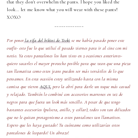
that they don't overwhelm the pants. I hope you liked the
look... let me know what you will wear with these pants!
XOXO
_____________
Por poner
la rifa del bikini de Teeki
se me había pasado poner este
outfit- esto fue lo que utilicé el pasado viernes para ir al cine con mi
novio. Ya estos pantalones los han visto en 2 ocasiones anteriores-
quiero sacarles el mayor provecho posible para que vean que una pieza
tan llamativa como estos jeans pueden ser más versátiles de lo que
pensamos. En esta ocasión estoy utilizando hasta con la misma
camisa que vieron
AQUI,
pero la abrí para darle un toque más casual
y relajado. También lo combiné con accesorios marrones en vez de
negros para que fuera un look más sencillo. A pesar de que tengo
bastantes accesorios (pulsera, anillo, y collar), todos son tan delicados
que no le quitan protagonismo a estos pantalones tan llamativos.
Espero que les haya gustado! Tu cuéntame como utilizarías estos
pantalones de leopardo! Un abrazo!