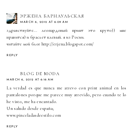
ЭРЖЕНА БАРНАУЛЬСКАЯ
MARCH 6, 2012 AT 6:09 AM
здравствуйте... леопардовый принт это круто)) мне
нравится) и браслет клевый. я из Росии.
читайте мой блог http://erjena.blogspot.com/
REPLY
BLOG DE MODA
MARCH 6, 2012 AT 6:16 AM
La verdad es que nunca me atrevo con print animal en los
pantalones porque me parece muy atrevido, pero cuando te lo
he visto, me ha encantado.
Un saludo desde españa;
www.pinceladasdeestilo.com
REPLY