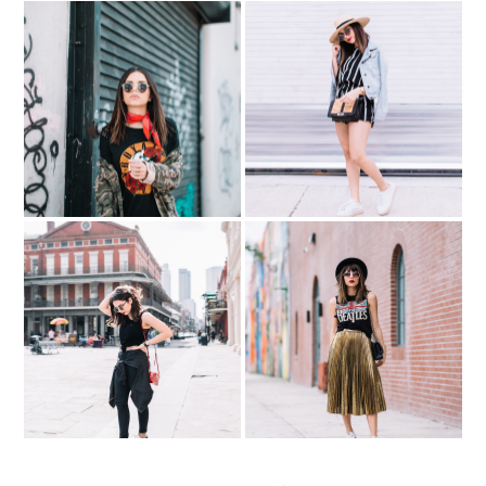
Sneaker Espadrilles with
More Roses...Less Guns
Andre Assous
Black & Fishnets in New
Rock & Roll GOLD ///
Orleans
PLEATED GOLD SKIRT