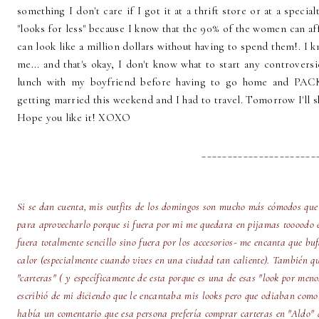
something I don't care if I got it at a thrift store or at a specia
"looks for less" because I know that the 90% of the women can af
can look like a million dollars without having to spend them!. I
me... and that's okay, I don't know what to start any controversi
lunch with my boyfriend before having to go home and PACK!
getting married this weekend and I had to travel. Tomorrow I'll sha
Hope you like it! XOXO
______________________
Si se dan cuenta, mis outfits de los domingos son mucho más cómodos que 
para aprovecharlo porque si fuera por mi me quedara en pijamas toooodo e
fuera totalmente sencillo sino fuera por los accesorios- me encanta que 
calor (especialmente cuando vives en una ciudad tan caliente). También q
"carteras" ( y específicamente de esta porque es una de esas "look por me
escribió de mi diciendo que le encantaba mis looks pero que odiaban como
había un comentario que esa persona prefería comprar carteras en "Aldo" q