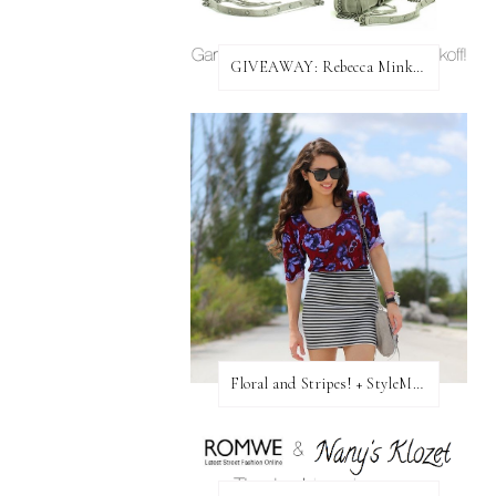
GIVEAWAY: Rebecca Minkoff Bag!
Floral and Stripes! + StyleMint GIVEAWAY!