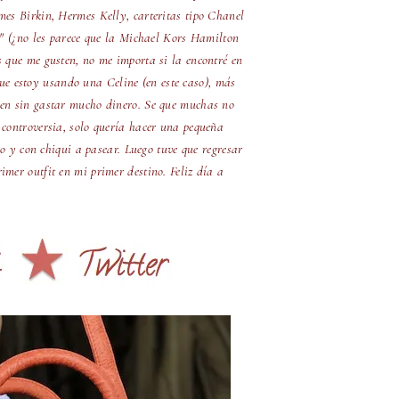
mes Birkin, Hermes Kelly, carteritas tipo Chanel
i" (¿no les parece que la Michael Kors Hamilton
s que me gusten, no me importa si la encontré en
e estoy usando una Celine (en este caso), más
ien sin gastar mucho dinero. Se que muchas no
 controversia, solo quería hacer una pequeña
io y con chiqui a pasear. Luego tuve que regresar
mer outfit en mi primer destino. Feliz día a