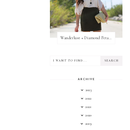
Wanderlust + Diamond Petal Giveaway
ARCHIVE
2023
2022
2021
2020
2019