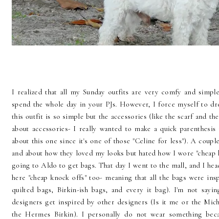
I realized that all my Sunday outfits are very comfy and simpl
spend the whole day in your PJs. However, I force myself to dre
this outfit is so simple but the accessories (like the scarf and th
about accessories- I really wanted to make a quick parenthesis 
about this one since it's one of those "Celine for less"). A cou
and about how they loved my looks but hated how I wore "cheap 
going to Aldo to get bags. That day I went to the mall, and I head
here "cheap knock offs" too- meaning that all the bags were ins
quilted bags, Birkin-ish bags, and every it bag). I'm not say
designers get inspired by other designers (Is it me or the Mic
the Hermes Birkin). I personally do not wear something bec