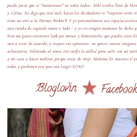
puedo jurar que vi "imitaciones" en todos lados- Aldo estaba lleno de Her
y Celine. No digo que está mal, hasta los diseñadores se "inspiran entre s
tiene un aire a la Hermes Birkin?). Y yo personalmente uso ropa/accesorio
una tienda de segunda mano o Saks - y yo en ningún momento he dicho qu
bien me gusta encontrar look por menos y demostrarles que puedes verte b
van a estar de acuerdo, y respeto sus opiniones- no quiero causar ninguna
aclaratoria. Volviendo al tema, este outfit lo utilicé para salir con mi nov
a mi casa a hacer maletas porque estoy de viaje. Mañana les muestro el pri
todas y perdonen este post tan largo! XOXO