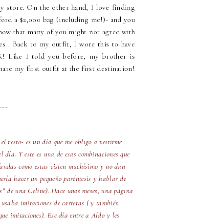
lty store. On the other hand, I love finding
ford a $2,000 bag (including me!)- and you
 know that many of you might not agree with
es . Back to my outfit, I wore this to have
 Like I told you before, my brother is
re my first outfit at the first destination!
___
el resto- es un día que me obligo a vestirme
l día. Y este es una de esas combinaciones que
bufandas como estas visten muchísimo y no dan
uería hacer un pequeño paréntesis y hablar de
nos" de una Celine). Hace unos meses, una página
 usaba imitaciones de carteras ( y también
ue imitaciones). Ese día entre a Aldo y les