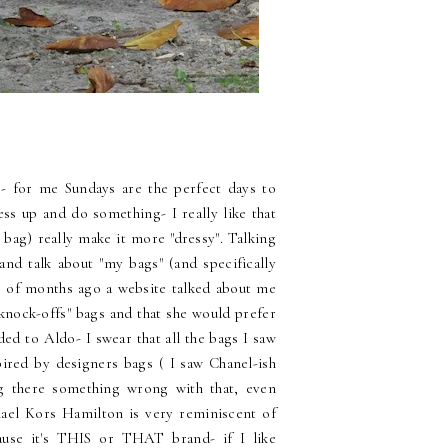
e- for me Sundays are the perfect days to
ss up and do something- I really like that
e bag) really make it more "dressy". Talking
and talk about "my bags" (and specifically
ple of months ago a website talked about me
knock-offs" bags and that she would prefer
ed to Aldo- I swear that all the bags I saw
pired by designers bags ( I saw Chanel-ish
ing there something wrong with that, even
hael Kors Hamilton is very reminiscent of
ause it's THIS or THAT brand- if I like