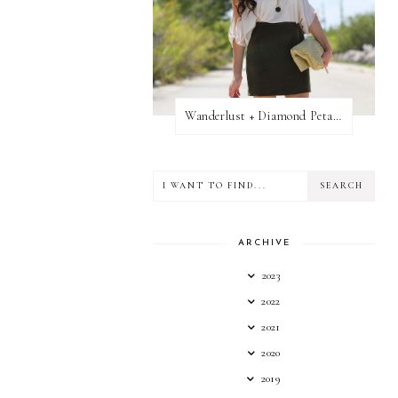
Wanderlust + Diamond Petal Giveaway
ARCHIVE
2023
2022
2021
2020
2019