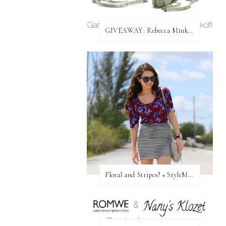
GIVEAWAY: Rebecca Minkoff Bag!
Floral and Stripes! + StyleMint GIVEAWAY!