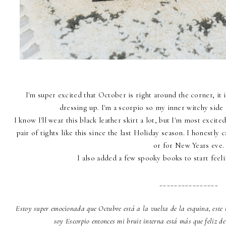
I'm super excited that October is right around the corner, it 
dressing up. I'm a scorpio so my inner witchy side
I know I'll wear this black leather skirt a lot, but I'm most excite
pair of tights like this since the last Holiday season. I honestly
or for New Years eve.
I also added a few spooky books to start feel
________________
Estoy super emocionada que Octubre está a la vuelta de la esquina, es
soy Escorpio entonces mi bruit interna está más que feliz de