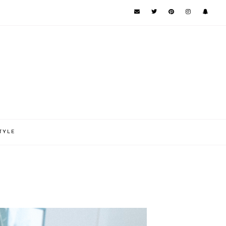
TYLE
!